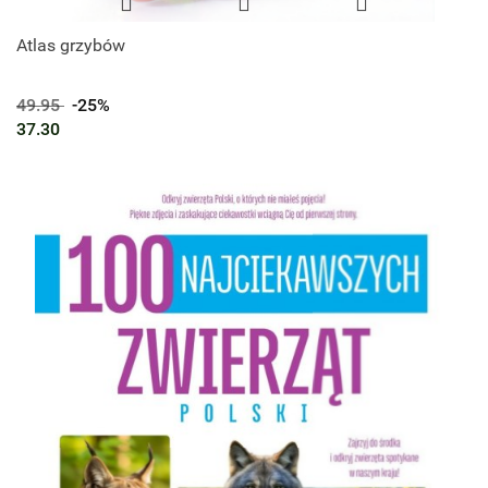
Atlas grzybów
49.95
-25%
37.30