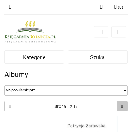
(
0
)
Zaloguj się
Zarejestruj się
Dodaj zgłoszenie
Zgody cookies
Kategorie
Szukaj
Albumy