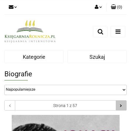
(
0
)
Zaloguj się
Zarejestruj się
Dodaj zgłoszenie
Zgody cookies
Kategorie
Szukaj
Biografie