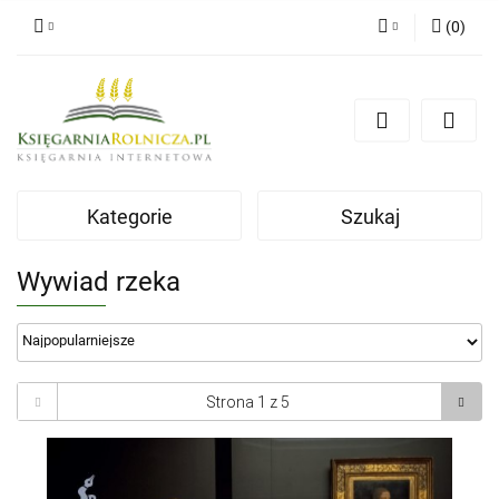
(
0
)
Zaloguj się
Zarejestruj się
Dodaj zgłoszenie
Zgody cookies
Kategorie
Szukaj
Wywiad rzeka