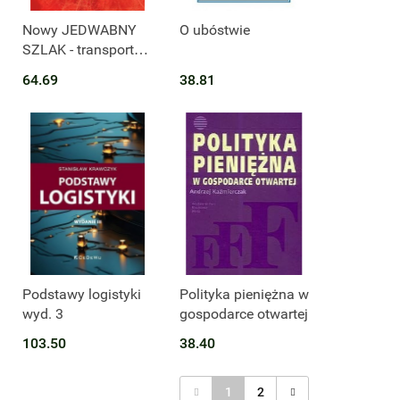
Nowy JEDWABNY
O ubóstwie
SZLAK - transport
kolejowy w
64.69
38.81
obsłudze
logistycznej wyd. 2
Podstawy logistyki
Polityka pieniężna w
wyd. 3
gospodarce otwartej
103.50
38.40
1
2