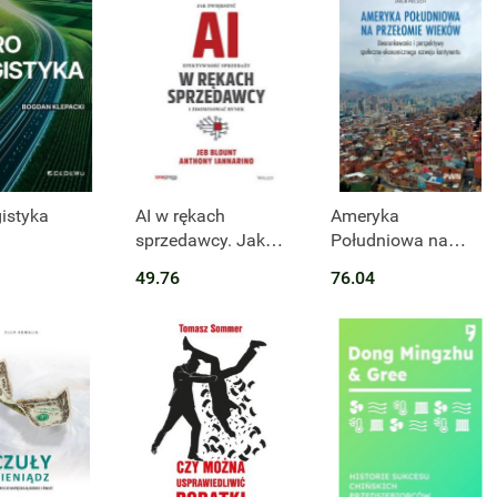
t niedostępny
istyka
AI w rękach
Ameryka
sprzedawcy. Jak
Południowa na
zwiększyć
przełomie wieków.
49.76
76.04
efektywność
Uwarunkowania i
sprzedaży i
perspektywy
zdominować rynek
społeczno-
ekonomicznego
rozwoju kontynentu