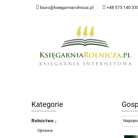
biuro@ksiegarniarolnicza.pl
+48 575 140 33
Nowo
Wszystkie kategorie
Nowoś
Kategorie
Gosp
Rolnictwo
Uprawa