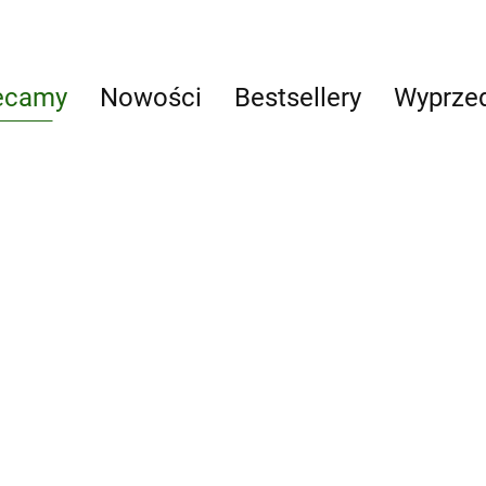
sektora MŚP wyd. 2
ecamy
Nowości
Bestsellery
Wyprze
Dary naszych
mecum
Andrzej
lasów
kie
Kruszewicz
Edukacja i
13.00
opowiada o
zabawa
55.00
-24%
zwierzętach
42.00
LEGO Star Wars. (BEZ
FIGURKI) Visual Dictionary