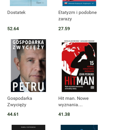
Dostatek
Etatyzm i podobne
zarazy
52.64
27.59
Gospodarka
Hit man. Nowe
Zwycięży
wyznania
ekonomisty od
44.61
41.38
brudnej roboty