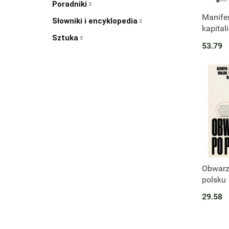
Poradniki
Manife
Słowniki i encyklopedia
kapital
Sztuka
wolny r
53.79
świat
Obwarz
polsku
29.58