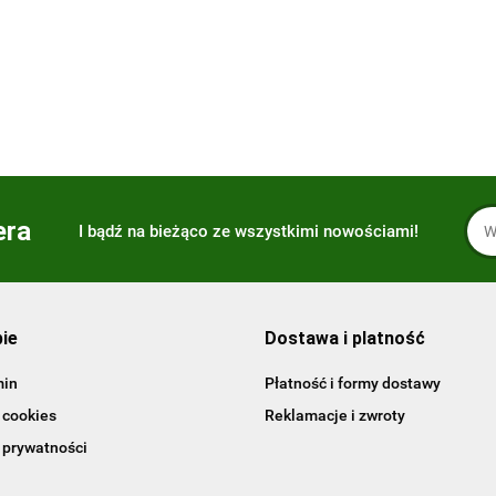
Updated Edition. wer.
109.00
-59%
angielska
45.15
era
I bądź na bieżąco ze wszystkimi nowościami!
pie
Dostawa i platność
min
Płatność i formy dostawy
 cookies
Reklamacje i zwroty
 prywatności