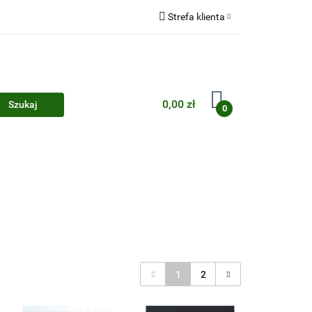
Strefa klienta
Zaloguj się
Zarejestruj się
Dodaj zgłoszenie
0,00 zł
0
Zgody cookies
1
2