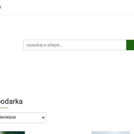
0
ści
Polecamy
Wyprzedaże
Bestsellery
Kontakt
ci
Polecamy
Wyprzedaże
Bestsellery
Kontakt
odarka