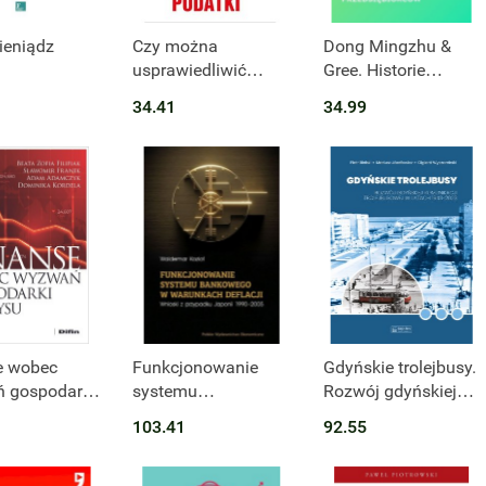
t niedostępny
ieniądz
Czy można
Dong Mingzhu &
usprawiedliwić
Gree. Historie
podatki wyd. 3
sukcesu chińskich
34.41
34.99
przedsiębiorców
e wobec
Funkcjonowanie
Gdyńskie trolejbusy.
 gospodarki
systemu
Rozwój gdyńskiej
u
bankowego w
komunikacji
103.41
92.55
warunkach deflacji.
trolejbusowej w
Wnioski z
latach 1943-2023