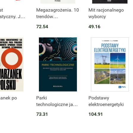
st
Megazagrożenia. 10
Mit racjonalnego
istyczny. Jak
trendów
wyborcy
ynek uratuje
niebezpiecznych dla
72.54
49.16
naszej przyszłości
anek po
Parki
Podstawy
technologiczne jako
elektroenergetyki
element regionalnej
73.31
104.91
polityki wsparcia
internacjonalizacji
innowacyjnych firm