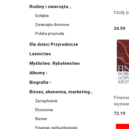
Rośliny i zwierzęta
Produk
Czuły p
Gołębie
Zwierzęta domowe
34.99
Polska przyroda
Dla dzieci Przyrodnicze
Leśnictwo
Myślistwo. Rybołówstwo
Albumy
Biografia
Biznes, ekonomia, marketing
Finans
Zarządzanie
wyzwań
kryzys
Ekonomia
72.19
Biznes
Finanse, rachunkowość