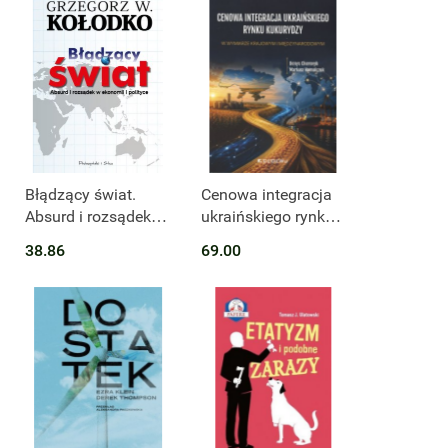
Błądzący świat.
Cenowa integracja
Absurd i rozsądek w
ukraińskiego rynku
ekonomii i polityce
kukurydzy w
38.86
69.00
wymiarze krajowym
i międzynarodowym