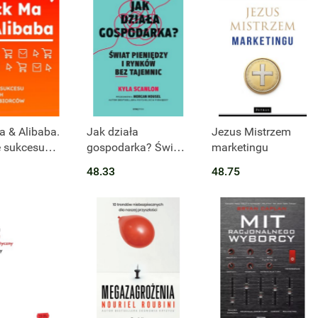
przypadku Japonii
1990-2005
 & Alibaba.
Jak działa
Jezus Mistrzem
e sukcesu
gospodarka? Świat
marketingu
ch
pieniędzy i rynków
48.33
48.75
iębiorców
bez tajemnic