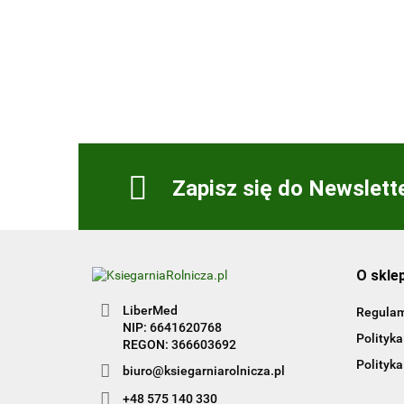
Zbiór zadań praktycznych
Kwalifikacja HGT.12. Część
50.00
1
Zapisz się do Newslett
O skle
LiberMed
Regula
NIP: 6641620768
Polityka
REGON: 366603692
Polityka
biuro@ksiegarniarolnicza.pl
+48 575 140 330