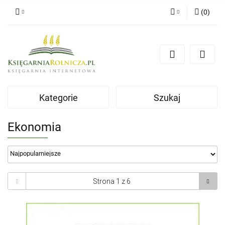
(
0
)
Zaloguj się
Zarejestruj się
Dodaj zgłoszenie
Zgody cookies
Kategorie
Szukaj
Ekonomia