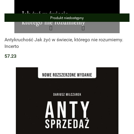
Produkt niedostępny
Antykruchość Jak żyć w świecie, którego nie rozumiemy.
Incerto
57.23