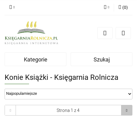
(
0
)
Zaloguj się
Zarejestruj się
Dodaj zgłoszenie
Zgody cookies
Kategorie
Szukaj
Konie Książki - Księgarnia Rolnicza