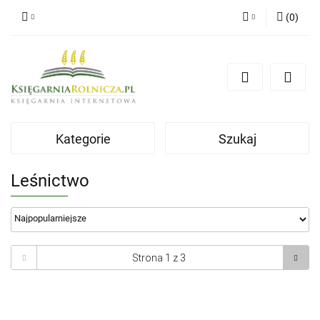
(
0
)
Zaloguj się
Zarejestruj się
Dodaj zgłoszenie
Zgody cookies
Kategorie
Szukaj
Leśnictwo