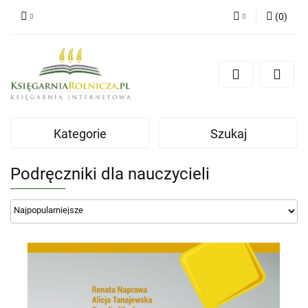
(
0
)
Zaloguj się
Zarejestruj się
Dodaj zgłoszenie
Zgody cookies
Kategorie
Szukaj
Podręczniki dla nauczycieli