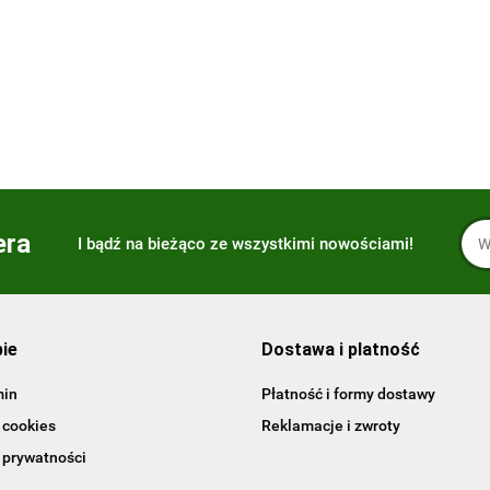
FIGURKI) Visual Dictionary
Updated Edition. wer.
109.00
-59%
angielska
45.15
era
I bądź na bieżąco ze wszystkimi nowościami!
pie
Dostawa i platność
min
Płatność i formy dostawy
 cookies
Reklamacje i zwroty
 prywatności