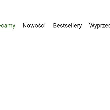
ecamy
Nowości
Bestsellery
Wyprze
Dary naszych
mecum
Andrzej
lasów
kie
Kruszewicz
Edukacja i
13.00
opowiada o
zabawa
55.00
-24%
zwierzętach
42.00
LEGO Star Wars. (BEZ