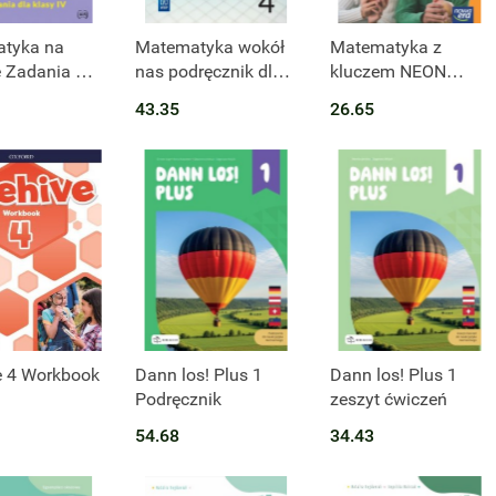
tyka na
Matematyka wokół
Matematyka z
 Zadania dla
nas podręcznik dla
kluczem NEON
V
klasy 4 szkoły
podręcznik dla klasy
43.35
26.65
podstawowej
4 część 2 szkoły
177759
podstawowej
EDYCJA 2023-2025
e 4 Workbook
Dann los! Plus 1
Dann los! Plus 1
Podręcznik
zeszyt ćwiczeń
54.68
34.43