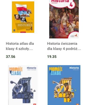
Historia atlas dla
Historia ćwiczenia
klasy 4 szkoły
dla klasy 4 podróże
podstawowej
w czasie szkoła
37.56
19.35
178101
podstawowa