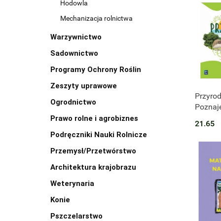
Hodowla
Mechanizacja rolnictwa
Warzywnictwo
Sadownictwo
Programy Ochrony Roślin
Zeszyty uprawowe
Produk
Przyro
Ogrodnictwo
Poznaj
zeszyt 
Prawo rolne i agrobiznes
21.65
klasa 4
Podręczniki Nauki Rolnicze
podst
Przemysł/Przetwórstwo
Architektura krajobrazu
Weterynaria
Konie
Pszczelarstwo