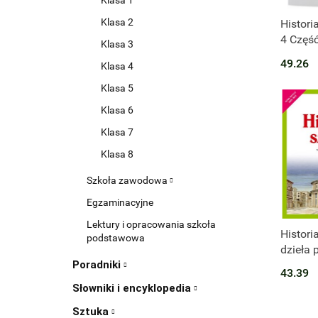
Klasa 1
Produk
Klasa 2
Histori
4 Część
Klasa 3
techni
49.26
Klasa 4
rozsze
Klasa 5
Klasa 6
Klasa 7
Klasa 8
Szkoła zawodowa
Egzaminacyjne
Lektury i opracowania szkoła
Produk
Histori
podstawowa
dzieła 
dla kla
Poradniki
43.39
podsta
Słowniki i encyklopedia
Sztuka