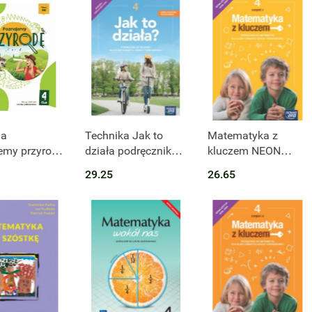
t niedostępny
Produkt niedostępny
da
Technika Jak to
Matematyka z
emy przyrodę
działa podręcznik
kluczem NEON
ćwiczeń
dla klasy 4 szkoły
podręcznik dla klasy
29.25
26.65
 szkoła
podstawowej
4 część 1 szkoły
awowa
EDYCJA 2023-2025
podstawowej
EDYCJA 2023-2025