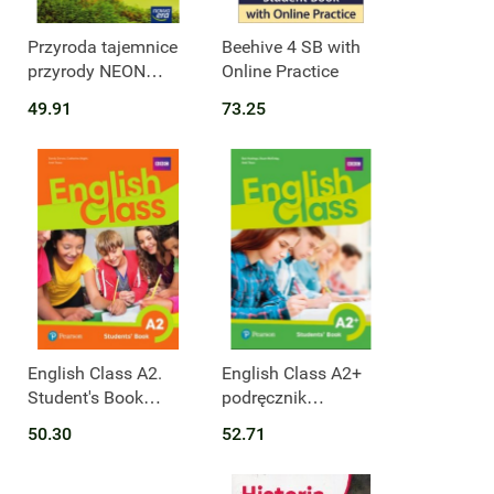
Produkt niedostępny
Przyroda tajemnice
Beehive 4 SB with
przyrody NEON
Online Practice
podręcznik dla klasy
49.91
73.25
4 szkoły
podstawowej
EDYCJA 2023-2025
English Class A2.
English Class A2+
Student's Book
podręcznik
TAP027
wieloletni
50.30
52.71