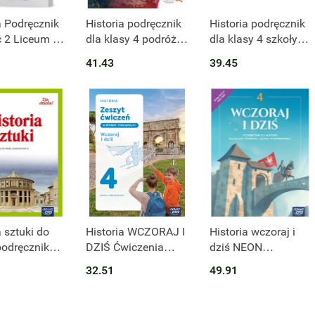
t niedostępny
Produkt niedostępny
a Podręcznik
Historia podręcznik
Historia podręcznik
 2 Liceum i
dla klasy 4 podróże
dla klasy 4 szkoły
kum Zakres
w czasie szkoła
podstawowej
41.43
39.45
rzony
podstawowa
179401
t niedostępny
Produkt niedostępny
a sztuki do
Historia WCZORAJ I
Historia wczoraj i
podręcznik
DZIŚ Ćwiczenia
dziś NEON
sy 4-7 szkoły
klasa 4 szkoła
podręcznik dla klasy
32.51
49.91
wowej 63911
podstawowa
4 szkoły
EDYCJA 2026
podstawowej
EDYCJA 2023-2025