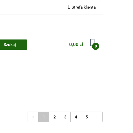
Strefa klienta
Zaloguj się
Zarejestruj się
Dodaj zgłoszenie
0,00 zł
0
Zgody cookies
1
2
3
4
5