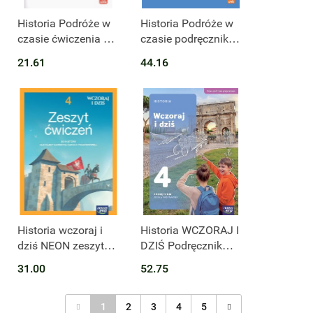
Historia Podróże w
Historia Podróże w
czasie ćwiczenia dla
czasie podręcznik
klasy 4 szkoły
dla klasy 4 szkoły
21.61
44.16
podstawowej
podstawowej
EDYCJA 2026
EDYCJA 2026
Produkt niedostępny
Historia wczoraj i
Historia WCZORAJ I
dziś NEON zeszyt
DZIŚ Podręcznik
ćwiczeń dla klasy 4
klasa 4 szkoła
31.00
52.75
szkoły podstawowej
podstawowa
EDYCJA 2023-2025
EDYCJA 2026
1
2
3
4
5