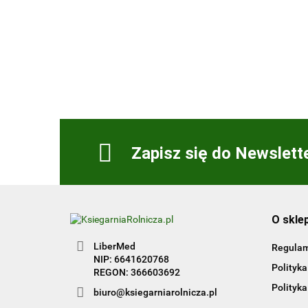
Zbiór zadań praktycznych
Kwalifikacja HGT.12. Część
50.00
1
Zapisz się do Newslett
O skle
LiberMed
Regula
NIP: 6641620768
Polityka
REGON: 366603692
Polityka
biuro@ksiegarniarolnicza.pl