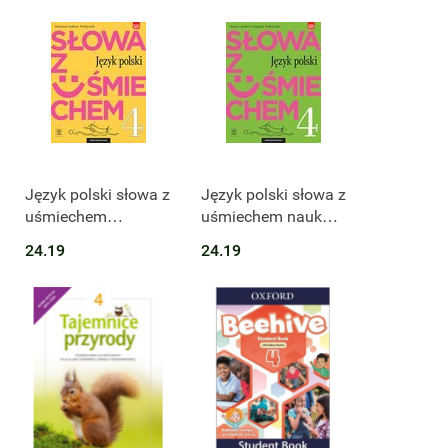
Język polski słowa z
Język polski słowa z
uśmiechem
uśmiechem nauka o
literatura i kultura
języku i ortografia
24.19
24.19
podręcznik dla klasy
podręcznik dla kalsy
4 szkoły
4 szkoły
podstawowej
podstawowej
179301
179308