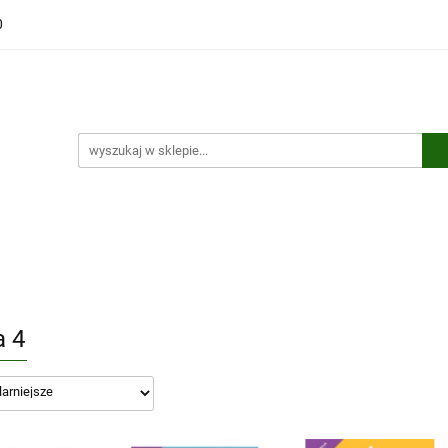
0
ści
Polecamy
Wyprzedaże
Bestsellery
Kontakt
ci
Polecamy
Wyprzedaże
Bestsellery
Kontakt
a 4