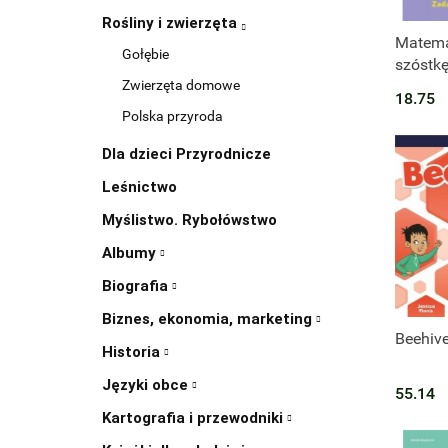
Rośliny i zwierzęta
Matema
Gołębie
szóstkę
klasy I
Zwierzęta domowe
18.75
Polska przyroda
Dla dzieci Przyrodnicze
Leśnictwo
Myślistwo. Rybołówstwo
Albumy
Biografia
Biznes, ekonomia, marketing
Beehiv
Historia
Języki obce
55.14
Kartografia i przewodniki