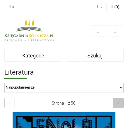
(
0
)
Zaloguj się
Zarejestruj się
Dodaj zgłoszenie
Zgody cookies
Kategorie
Szukaj
Literatura