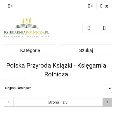
(
0
)
Zaloguj się
Zarejestruj się
Dodaj zgłoszenie
Zgody cookies
Kategorie
Szukaj
Polska Przyroda Książki - Księgarnia
Rolnicza