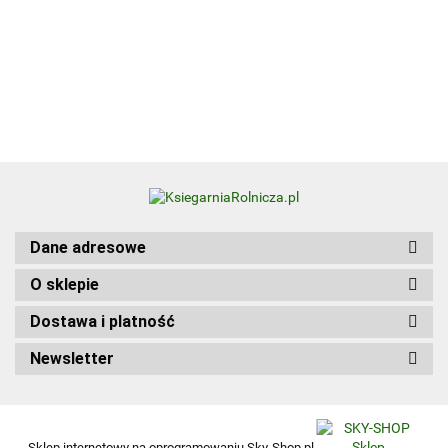
Zbiór zadań
50.00
praktycznych
Kwalifikacja
HGT.12. Część 1
Dane adresowe
O sklepie
Dostawa i platność
Newsletter
Sklep internetowy na oprogramowaniu Sky-Shop.pl