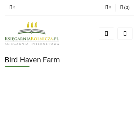
(
0
)
Zaloguj się
Zarejestruj się
Dodaj zgłoszenie
Zgody cookies
Bird Haven Farm