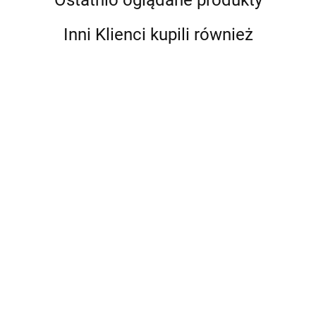
Ostatnio oglądane produkty
Inni Klienci kupili również
A Ranch
100
A Little
Year.
Movies
Life Box
Cowboys
'93 til. A
of the
Set (Four
238.88
159.25
210.00
11th Waffen-SS
of the
Photographic
2010s
Volumes)
Freiwilligen
West
Journey
wer.
229.25
Panzergrenadier
Through
angielska
196.00
Division
Skateboarding
"Nordland"
in the 1990s