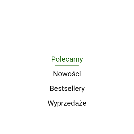
Agresja
zintegrowane
310.21
terapeutów
341.34
rehabilitacja
perspektywa
podejście
dzieci z
psychoterapeut
autyzmem
43.46
i zespołem
Aspergera
Polecamy
Nowości
Bestsellery
Wyprzedaże