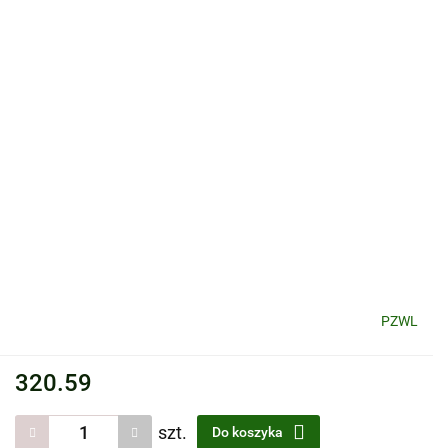
PZWL
320.59
szt.
Do koszyka