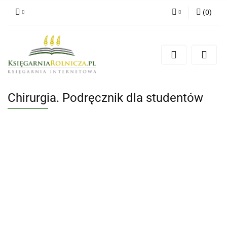
(
0
)
Zaloguj się
Zarejestruj się
Dodaj zgłoszenie
Zgody cookies
Chirurgia. Podręcznik dla studentów