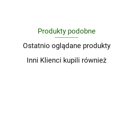
Produkty podobne
Ostatnio oglądane produkty
Inni Klienci kupili również
Chemia
ogólna
1001
Wiktora
wyd. 2
Fizjologia
porad dla
268.54
Degi
człowieka
rodziców i
ortopedia i
47.59