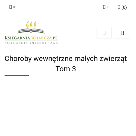
(
0
)
Zaloguj się
Zarejestruj się
Dodaj zgłoszenie
Zgody cookies
Choroby wewnętrzne małych zwierząt
Tom 3