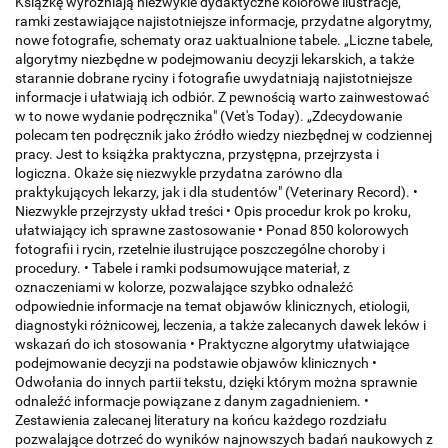
Książkę wyróżniają niezwykle dydaktyczne kolorowe ilustracje,
ramki zestawiające najistotniejsze informacje, przydatne algorytmy,
nowe fotografie, schematy oraz uaktualnione tabele. „Liczne tabele,
algorytmy niezbędne w podejmowaniu decyzji lekarskich, a także
starannie dobrane ryciny i fotografie uwydatniają najistotniejsze
informacje i ułatwiają ich odbiór. Z pewnością warto zainwestować
w to nowe wydanie podręcznika" (Vet's Today). „Zdecydowanie
polecam ten podręcznik jako źródło wiedzy niezbędnej w codziennej
pracy. Jest to książka praktyczna, przystępna, przejrzysta i
logiczna. Okaże się niezwykle przydatna zarówno dla
praktykujących lekarzy, jak i dla studentów" (Veterinary Record). •
Niezwykle przejrzysty układ treści • Opis procedur krok po kroku,
ułatwiający ich sprawne zastosowanie • Ponad 850 kolorowych
fotografii i rycin, rzetelnie ilustrujące poszczególne choroby i
procedury. • Tabele i ramki podsumowujące materiał, z
oznaczeniami w kolorze, pozwalające szybko odnaleźć
odpowiednie informacje na temat objawów klinicznych, etiologii,
diagnostyki różnicowej, leczenia, a także zalecanych dawek leków i
wskazań do ich stosowania • Praktyczne algorytmy ułatwiające
podejmowanie decyzji na podstawie objawów klinicznych •
Odwołania do innych partii tekstu, dzięki którym można sprawnie
odnaleźć informacje powiązane z danym zagadnieniem. •
Zestawienia zalecanej literatury na końcu każdego rozdziału
pozwalające dotrzeć do wyników najnowszych badań naukowych z