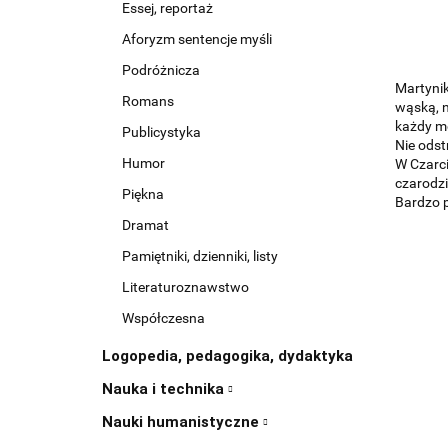
Essej, reportaż
Aforyzm sentencje myśli
Podróżnicza
Martynik
Romans
wąską, n
każdy męż
Publicystyka
Nie odst
Humor
W Czarci
czarodzi
Piękna
Bardzo p
Dramat
Pamiętniki, dzienniki, listy
Literaturoznawstwo
Współczesna
Logopedia, pedagogika, dydaktyka
Nauka i technika
Nauki humanistyczne