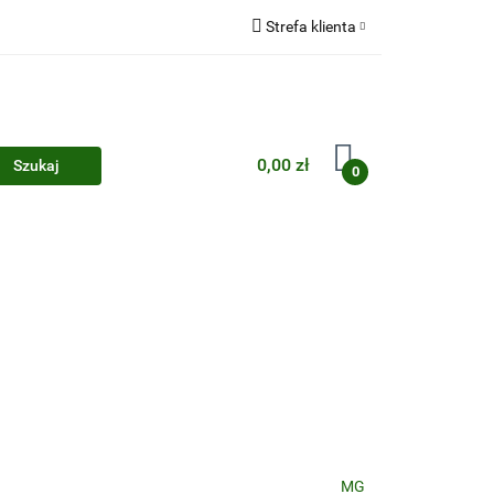
Strefa klienta
Zaloguj się
Zarejestruj się
Dodaj zgłoszenie
0,00 zł
0
Zgody cookies
MG