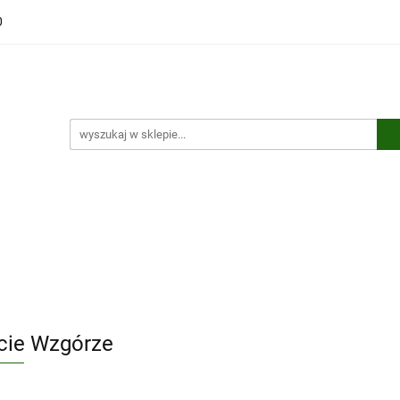
0
ści
Polecamy
Wyprzedaże
Bestsellery
Kontakt
ci
Polecamy
Wyprzedaże
Bestsellery
Kontakt
cie Wzgórze