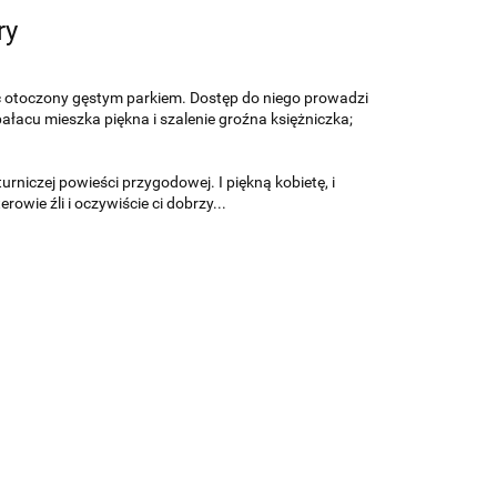
ry
c otoczony gęstym parkiem. Dostęp do niego prowadzi
pałacu mieszka piękna i szalenie groźna księżniczka;
iczej powieści przygodowej. I piękną kobietę, i
owie źli i oczywiście ci dobrzy...