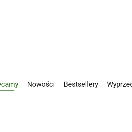
o mgła
ecamy
Nowości
Bestsellery
Wyprze