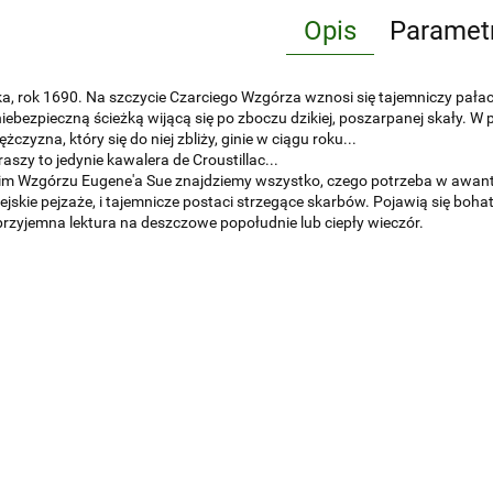
Opis
Paramet
a, rok 1690. Na szczycie Czarciego Wzgórza wznosi się tajemniczy pała
iebezpieczną ścieżką wijącą się po zboczu dzikiej, poszarpanej skały. W 
czyzna, który się do niej zbliży, ginie w ciągu roku...
raszy to jedynie kawalera de Croustillac...
m Wzgórzu Eugene'a Sue znajdziemy wszystko, czego potrzeba w awanturn
ejskie pejzaże, i tajemnicze postaci strzegące skarbów. Pojawią się bohater
rzyjemna lektura na deszczowe popołudnie lub ciepły wieczór.