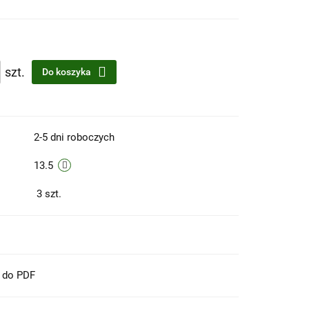
szt.
Do koszyka
2-5 dni roboczych
13.5
3
szt.
t do PDF