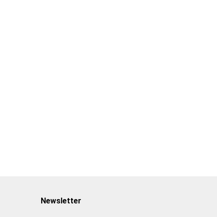
Bezkarny
Splot
słoneczny
15.00
34.93
29.99
10.00
20.00
Living in Morocco.
45th Ed. wer.
angielsko-francusko-
90.00
niemiecka
Newsletter