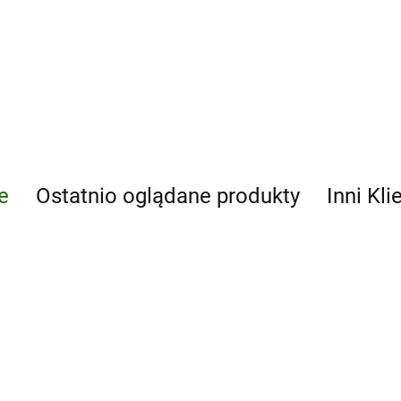
e
Ostatnio oglądane produkty
Inni Kli
Adam
33.96