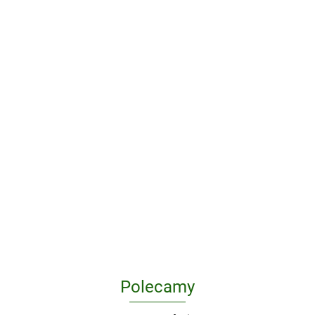
Lamborghini. Przeszłość teraźniejszość
przyszłość. Książka oficjalna
177.94
Polecamy