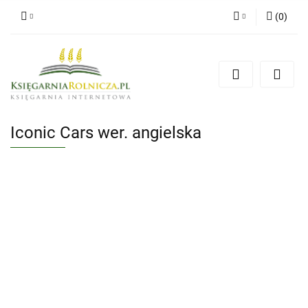
(
0
)
Zaloguj się
Zarejestruj się
Dodaj zgłoszenie
Zgody cookies
Iconic Cars wer. angielska