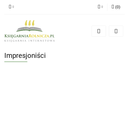
(
0
)
Zaloguj się
Zarejestruj się
Dodaj zgłoszenie
Zgody cookies
Impresjoniści