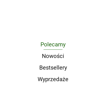
wiekiem
endokrynolog
i metaboliczn
341.34
Polecamy
Nowości
Bestsellery
Wyprzedaże