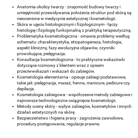
Anatomia okolicy twarzy - znajomość budowy twarzy i
umiejętność przewidywania położenia struktur pod skórą są
nieocenione w medycynie estetycznej i kosmetologii.
Skóra w ujęciu histologicznym i fizjologicznym - łączy
histologię i fizjologię funkcjonalną z praktyką terapeutyczną.
Problematyka kosmetologiczna - omawia problemy według
schematu: charakterystyka, etiopatogeneza, histologia,
aspekt kliniczny, fazy ewolucyjne objawów, czynniki
prowokujące, pielęgnacja.
Konsultacja kosmetologiczna - to praktyczne wskazówki
dotyczące rozmowy z klientem wraz z opisem
przeciwwskazań i wskazań do zabiegów.
Kosmetologia elementarna - opisuje zabiegi podstawowe,
takie jak: pielęgnacja, masaż, henna, manicure, pedicure czy
depilacja.
Kosmetologia zabiegowa - współczesne metody zabiegowe i
najnowsze technologiczne osiągnięcia kosmetologii.
Metody oceny skóry - wpływ zabiegów, kosmetyków i innych
działań estetycznych na skórę.
Bezpieczeństwo i higiena pracy - zagrożenia zawodowe,
procedury postępowania, regulacje prawne.