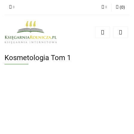
(
0
)
Zaloguj się
Zarejestruj się
Dodaj zgłoszenie
Zgody cookies
Kosmetologia Tom 1