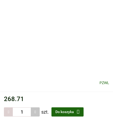
PZWL
268.71
szt.
Do koszyka