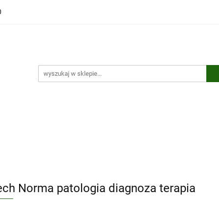
0
ści
Polecamy
Wyprzedaże
Bestsellery
Kontakt
ci
Polecamy
Wyprzedaże
Bestsellery
Kontakt
ch Norma patologia diagnoza terapia