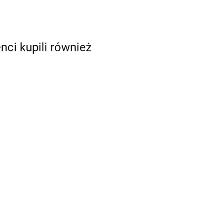
enci kupili również
acy z ćwiczeniami
100 kart pracy z ćwiczeniami