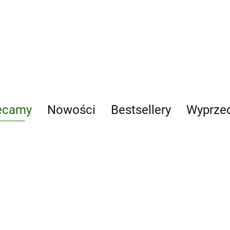
100 kart pracy z ćwiczeniami
korekcyjno
korekcyjno-kompensacyjnymi
ułatwiając
48.81
doskonalącymi umiejętność
i pisania p
48.81
czytania i pisania Poziom 2
ecamy
Nowości
Bestsellery
Wyprze
Dary naszych
mecum
Andrzej
lasów