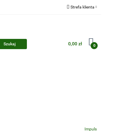
Strefa klienta
Zaloguj się
Zarejestruj się
Dodaj zgłoszenie
0,00 zł
0
Zgody cookies
Impuls