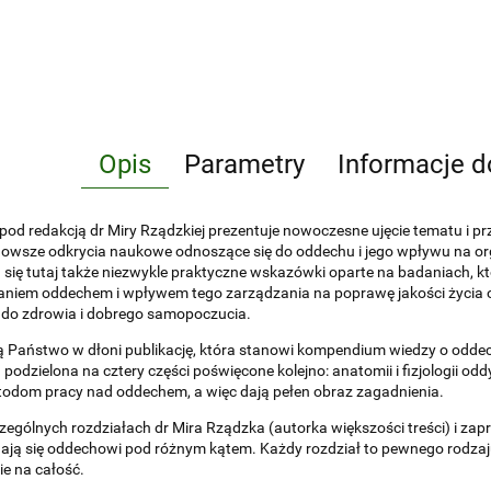
Opis
Parametry
Informacje d
pod redakcją dr Miry Rządzkiej prezentuje nowoczesne ujęcie tematu i 
jnowsze odkrycia naukowe odnoszące się do oddechu i jego wpływu na o
 się tutaj także niezwykle praktyczne wskazówki oparte na badaniach,
niem oddechem i wpływem tego zarządzania na poprawę jakości życia ora
 do zdrowia i dobrego samopoczucia.
 Państwo w dłoni publikację, która stanowi kompendium wiedzy o odde
 podzielona na cztery części poświęcone kolejno: anatomii i fizjologii 
odom pracy nad oddechem, a więc dają pełen obraz zagadnienia.
ególnych rozdziałach dr Mira Rządzka (autorka większości treści) i zapr
ają się oddechowi pod różnym kątem. Każdy rozdział to pewnego rodzaj
ie na całość.