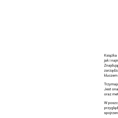
Książka 
jak i na
Znajdują
zarządza
kluczem
Trzymają
Jest ona
oraz met
W poszcz
przygląd
spojrzen