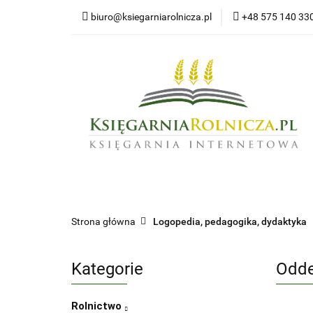
biuro@ksiegarniarolnicza.pl
+48 575 140 33
Nowo
Wszystkie kategorie
Nowoś
Strona główna
Logopedia, pedagogika, dydaktyka
Kategorie
Odde
Rolnictwo