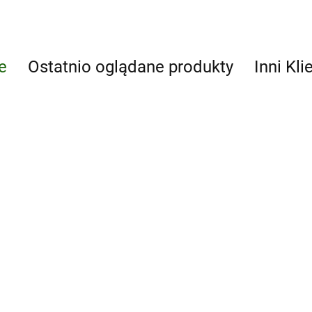
e
Ostatnio oglądane produkty
Inni Kli
100 i więcej
pomysłów jak
pomóc
22.86
dziecku z
a
dysleksją
niów
100 kart pr