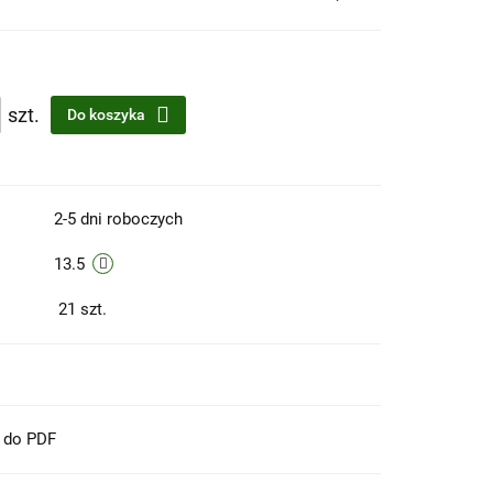
szt.
Do koszyka
2-5 dni roboczych
13.5
21
szt.
t do PDF