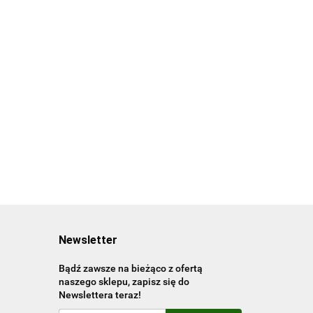
20.00
Living in Morocco.
45th Ed. wer.
angielsko-francusko-
90.00
niemiecka
Newsletter
Bądź zawsze na bieżąco z ofertą
naszego sklepu, zapisz się do
Newslettera teraz!