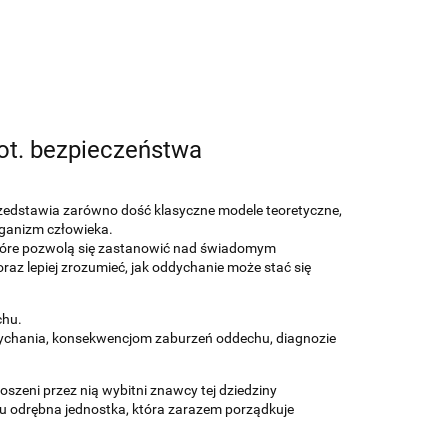
ot. bezpieczeństwa
przedstawia zarówno dość klasyczne modele teoretyczne,
rganizm człowieka.
 które pozwolą się zastanowić nad świadomym
z lepiej zrozumieć, jak oddychanie może stać się
chu.
oddychania, konsekwencjom zaburzeń oddechu, diagnozie
oszeni przez nią wybitni znawcy tej dziedziny
u odrębna jednostka, która zarazem porządkuje