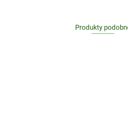
Produkty podobn
Kocham
Czytać 1-18
komplet 18
183.81
Kocham Czytać
zeszytów
31-48 komplet
(Nie)zwykłe Święt
Jagoda i Janek
183.81
Materiały dla ucz
podróżują po
ze specjalnymi
Polsce
43.49