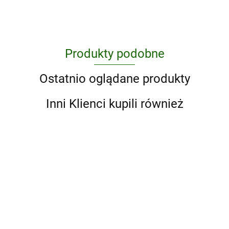
Produkty podobne
Ostatnio oglądane produkty
Inni Klienci kupili również
25
grudnia
11 palców.
1:35 w
Pakiet Harry
29.13
O tym, jak
nocy. Five
100 rzeczy do
Potter wyd.
zniknęłam
Nights At
zrobienia,
44.69
jubileuszowe
23.43