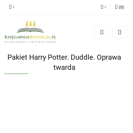
(
0
)
Zaloguj się
Zarejestruj się
Dodaj zgłoszenie
Zgody cookies
Pakiet Harry Potter. Duddle. Oprawa
twarda