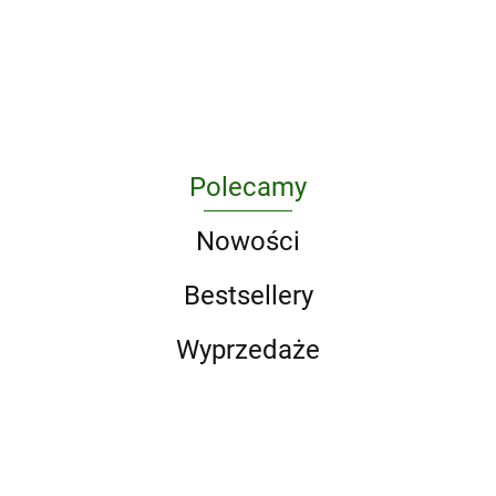
w dżungli
Freddy's
348.74
zanim zostanę
27.36
wyd. 2
zombie. Tom 3
Polecamy
Nowości
Bestsellery
Wyprzedaże