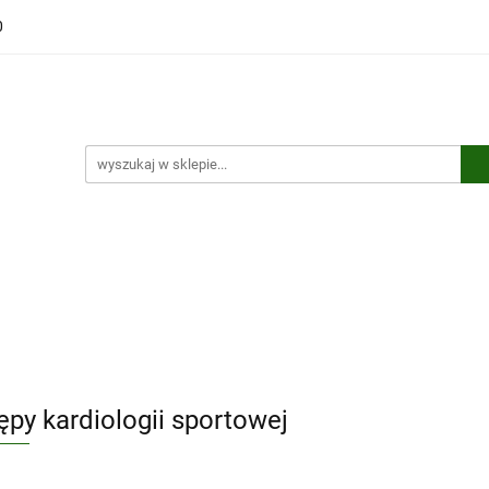
0
ści
Polecamy
Wyprzedaże
Bestsellery
Kontakt
ci
Polecamy
Wyprzedaże
Bestsellery
Kontakt
ępy kardiologii sportowej