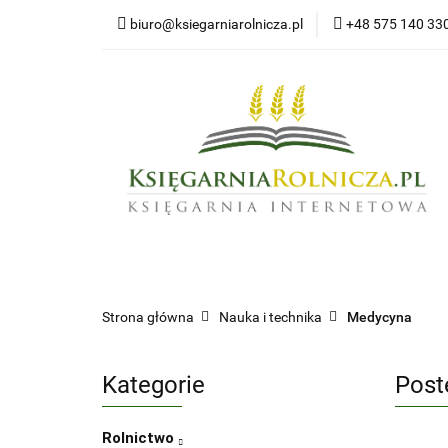
biuro@ksiegarniarolnicza.pl
+48 575 140 33
Nowo
Wszystkie kategorie
Nowoś
Strona główna
Nauka i technika
Medycyna
Kategorie
Post
Rolnictwo