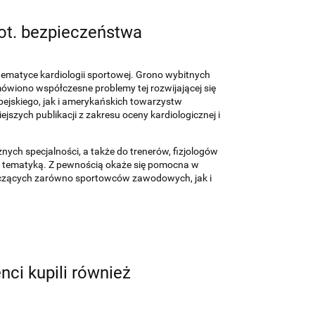
ot. bezpieczeństwa
ematyce kardiologii sportowej. Grono wybitnych
iono współczesne problemy tej rozwijającej się
ejskiego, jak i amerykańskich towarzystw
jszych publikacji z zakresu oceny kardiologicznej i
nych specjalności, a także do trenerów, fizjologów
ą tematyką. Z pewnością okaże się pomocna w
yczących zarówno sportowców zawodowych, jak i
enci kupili również