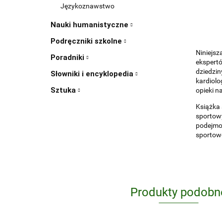
Językoznawstwo
Nauki humanistyczne
Podręczniki szkolne
Niniejsz
Poradniki
ekspertó
dziedzin
Słowniki i encyklopedia
kardiolo
Sztuka
opieki n
Książka 
sportowy
podejmow
sportow
Produkty podobn