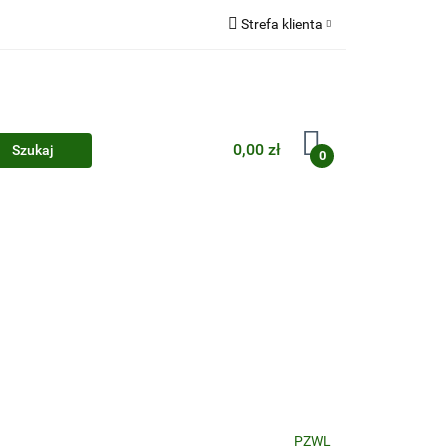
Strefa klienta
Zaloguj się
Zarejestruj się
Dodaj zgłoszenie
0,00 zł
0
Zgody cookies
PZWL