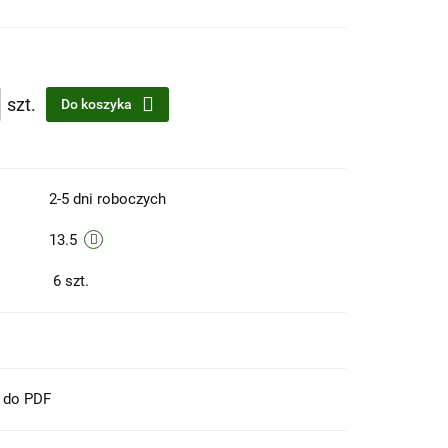
szt.
Do koszyka
2-5 dni roboczych
13.5
6
szt.
t do PDF