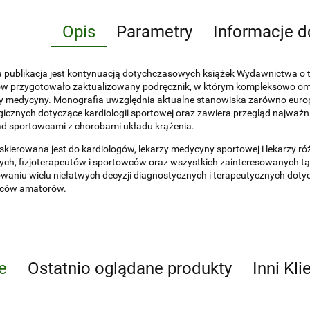
Opis
Parametry
Informacje d
a publikacja jest kontynuacją dotychczasowych książek Wydawnictwa o t
w przygotowało zaktualizowany podręcznik, w którym kompleksowo omów
y medycyny. Monografia uwzględnia aktualne stanowiska zarówno europ
gicznych dotyczące kardiologii sportowej oraz zawiera przegląd najważnie
ad sportowcami z chorobami układu krążenia.
skierowana jest do kardiologów, lekarzy medycyny sportowej i lekarzy róż
ch, fizjoterapeutów i sportowców oraz wszystkich zainteresowanych t
aniu wielu niełatwych decyzji diagnostycznych i terapeutycznych dot
ców amatorów.
e
Ostatnio oglądane produkty
Inni Kli