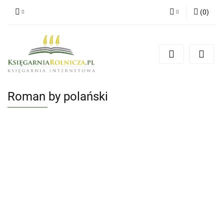
(
0
)
Zaloguj się
Zarejestruj się
Dodaj zgłoszenie
Zgody cookies
Roman by polański