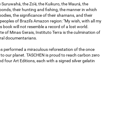
Suruwahá, the Zo'é, the Kuikuro, the Waurá, the
nds, their hunting and fishing, the manner in which
bodies, the significance of their shamans, and their
eoples of Brazil's Amazon region: "My wish, with all my
his book will not resemble a record of a lost world.
of Minas Gerais, Instituto Terra is the culmination of
ural documentarians.
as performed a miraculous reforestation of the once
e to our planet. TASCHEN is proud to reach carbon zero
d four Art Editions, each with a signed silver gelatin