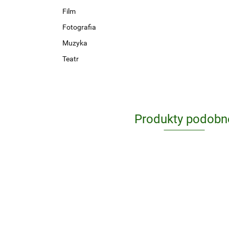
Film
Fotografia
Muzyka
Teatr
Produkty podobn
Ferrari
491.75