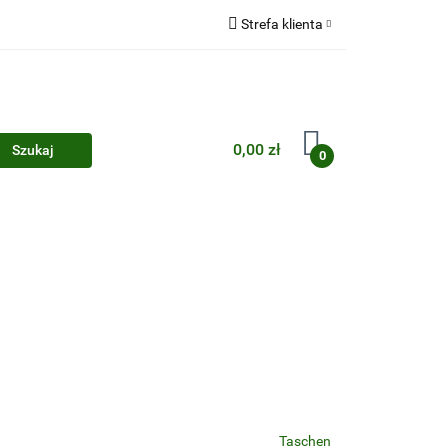
Strefa klienta
Zaloguj się
Zarejestruj się
Dodaj zgłoszenie
0,00 zł
0
Zgody cookies
Taschen