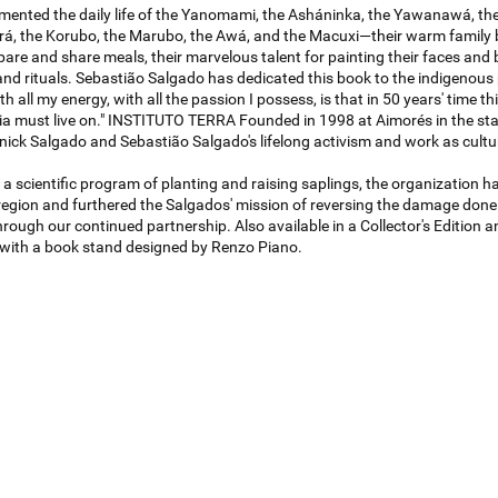
ented the daily life of the Yanomami, the Asháninka, the Yawanawá, the 
, the Korubo, the Marubo, the Awá, and the Macuxi—their warm family bo
pare and share meals, their marvelous talent for painting their faces and 
nd rituals. Sebastião Salgado has dedicated this book to the indigenous p
th all my energy, with all the passion I possess, is that in 50 years' time t
 must live on." INSTITUTO TERRA Founded in 1998 at Aimorés in the state 
nick Salgado and Sebastião Salgado's lifelong activism and work as cult
a scientific program of planting and raising saplings, the organization h
e region and furthered the Salgados' mission of reversing the damage don
rough our continued partnership. Also available in a Collector's Edition an
ll with a book stand designed by Renzo Piano.