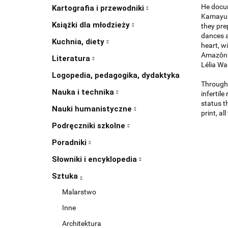
He docum
Kartografia i przewodniki
Kamayurá
Książki dla młodzieży
they pre
dances a
Kuchnia, diety
heart, wi
Amazônia
Literatura
Lélia Wa
Logopedia, pedagogika, dydaktyka
Through 
Nauka i technika
infertil
status th
Nauki humanistyczne
print, a
Podręczniki szkolne
Poradniki
Słowniki i encyklopedia
Sztuka
Malarstwo
Inne
Architektura