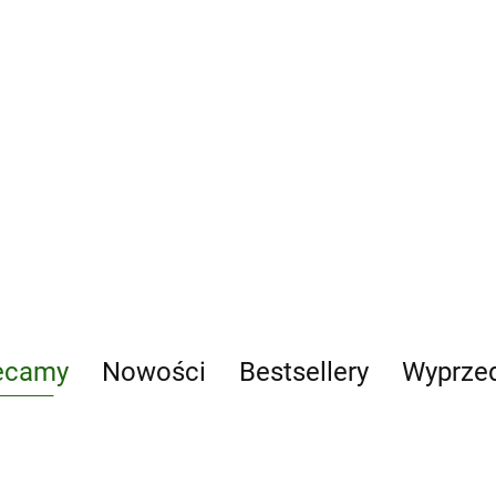
Bułhak. Fotografia
18.39
Białystok, którego nie ma
Dogs. Photographs 
42.68
56.93
ecamy
Nowości
Bestsellery
Wyprze