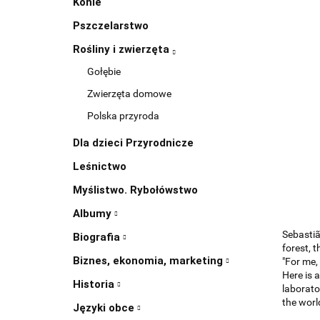
Konie
Pszczelarstwo
Rośliny i zwierzęta
Gołębie
Zwierzęta domowe
Polska przyroda
Dla dzieci Przyrodnicze
Leśnictwo
Myślistwo. Rybołówstwo
Albumy
Sebastiã
Biografia
forest, 
Biznes, ekonomia, marketing
"For me,
Here is a
Historia
laborato
the worl
Języki obce