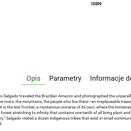
ISBN
Opis
Parametry
Informacje d
o Salgado traveled the Brazilian Amazon and photographed the unparallele
the rivers, the mountains, the people who live there—an irreplaceable trea
 it is the last frontier, a mysterious universe of its own, where the immen
 forest stretching to infinity that contains one-tenth of all living plant an
ry." Salgado visited a dozen indigenous tribes that exist in small communit
d.