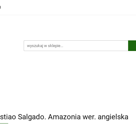
0
ści
Polecamy
Wyprzedaże
Bestsellery
Kontakt
ci
Polecamy
Wyprzedaże
Bestsellery
Kontakt
stiao Salgado. Amazonia wer. angielska