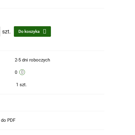
szt.
Do koszyka
2-5 dni roboczych
0
1
szt.
t do PDF