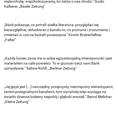
melancholią: współodczuwamy, bo także o nas chodzi." Guido
Kalberer, „Basler Zeitung"
„Bánk pokazuje, co potrafi wielka literatura: przyglądać się
bezwzględnie, obłuskiwać z banału to, co poznane i zrozumiane, i
zmieniać w coś na kształt pocieszenia." Kirstin Breitenfellner,
„Falter"
„Każdy koniec życia ma w sobie egzystencjalną intensywność i jest
materiałem na całe powieści. To w gruncie rzecz nam Bánk
uzmysławia." Sabine Rohlf, „Berliner Zeitung"
„Jej język jest [...] oszczędny, przejrzysty, niezmącony stereotypami,
tanimi pożegnalnymi banałami, tym wyraźniej więc wyciąga na
światło dzienne bolesny niepokój i głęboki smutek." Bernd Melichar,
„Kleine Zeitung"