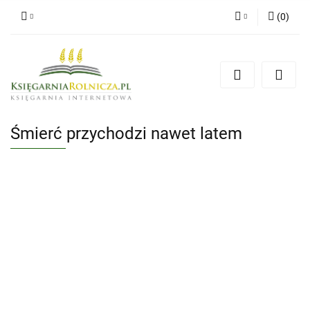
(
0
)
Zaloguj się
Zarejestruj się
Dodaj zgłoszenie
Zgody cookies
Śmierć przychodzi nawet latem