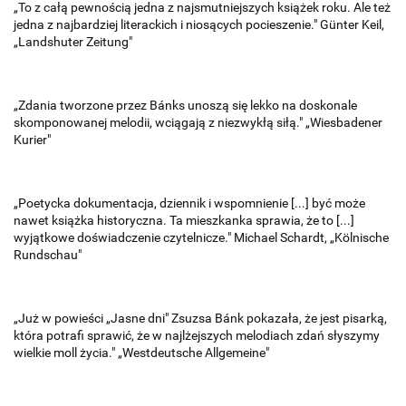
„To z całą pewnością jedna z najsmutniejszych książek roku. Ale też
jedna z najbardziej literackich i niosących pocieszenie." Günter Keil,
„Landshuter Zeitung"
„Zdania tworzone przez Bánks unoszą się lekko na doskonale
skomponowanej melodii, wciągają z niezwykłą siłą." „Wiesbadener
Kurier"
„Poetycka dokumentacja, dziennik i wspomnienie [...] być może
nawet książka historyczna. Ta mieszkanka sprawia, że to [...]
wyjątkowe doświadczenie czytelnicze." Michael Schardt, „Kölnische
Rundschau"
„Już w powieści „Jasne dni" Zsuzsa Bánk pokazała, że jest pisarką,
która potrafi sprawić, że w najlżejszych melodiach zdań słyszymy
wielkie moll życia." „Westdeutsche Allgemeine"