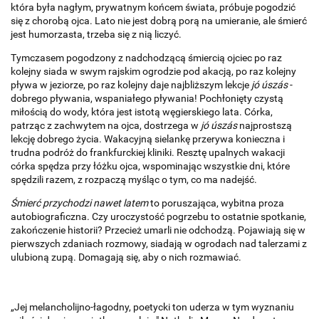
która była nagłym, prywatnym końcem świata, próbuje pogodzić
się z chorobą ojca. Lato nie jest dobrą porą na umieranie, ale śmierć
jest humorzasta, trzeba się z nią liczyć.
Tymczasem pogodzony z nadchodzącą śmiercią ojciec po raz
kolejny siada w swym rajskim ogrodzie pod akacją, po raz kolejny
pływa w jeziorze, po raz kolejny daje najbliższym lekcje
jó úszás
-
dobrego pływania, wspaniałego pływania! Pochłonięty czystą
miłością do wody, która jest istotą węgierskiego lata. Córka,
patrząc z zachwytem na ojca, dostrzega w
jó úszás
najprostszą
lekcję dobrego życia. Wakacyjną sielankę przerywa konieczna i
trudna podróż do frankfurckiej kliniki. Resztę upalnych wakacji
córka spędza przy łóżku ojca, wspominając wszystkie dni, które
spędzili razem, z rozpaczą myśląc o tym, co ma nadejść.
Śmierć przychodzi nawet latem
to poruszająca, wybitna proza
autobiograficzna. Czy uroczystość pogrzebu to ostatnie spotkanie,
zakończenie historii? Przecież umarli nie odchodzą. Pojawiają się w
pierwszych zdaniach rozmowy, siadają w ogrodach nad talerzami z
ulubioną zupą. Domagają się, aby o nich rozmawiać.
„Jej melancholijno-łagodny, poetycki ton uderza w tym wyznaniu