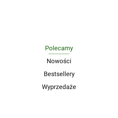
i 38
Reykjavik
37.46
36.85
30.61
34.99
skali
34.59
sekund
Beauforta
38.56
37.46
30.88
wyd.
2025
Polecamy
Nowości
Bestsellery
Wyprzedaże