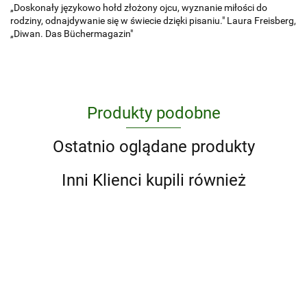
„Doskonały językowo hołd złożony ojcu, wyznanie miłości do
rodziny, odnajdywanie się w świecie dzięki pisaniu." Laura Freisberg,
„Diwan. Das Büchermagazin"
Produkty podobne
Ostatnio oglądane produkty
Inni Klienci kupili również
11%
1632
1984
1984
10
10 minut
101
17 w
grudnia