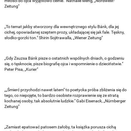
miłości do ojca wyjątkowo celnie." Nathalie Meng, „Nordwest-
Zeitung"
„To temat jakby stworzony dla wewnętrznego stylu Bánk, dla jej
cichej, opowiadanej szeptem prozy, układającej się jak fale. Tęskny,
słodko-gorzki ton." Shirin Sojitrawalla, „Wiener Zeitung"
„Gdy Zsuzsa Bánk pisze o ostatnich wspólnych dniach, o godzeniu
się, o tęsknocie, pisze biografię ojca i wspomnienie o dzieciństwie."
Peter Pisa, „Kurier"
„„Śmierć przychodzi nawet latem" to poetycka próba zbliżenia się do
tego, co niepojęte, to bardzo osobiste rozprawienie się ze stratą
kochanej osoby, tak absolutnie ludzkie." Gabi Eisenack, „Nürnberger
Zeitung"
„Zamiast epatować patosem żałoby, ta książka porusza cichą