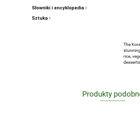
Słowniki i encyklopedia
Sztuka
The Kore
stunning
rice, veg
desserts
Produkty podobn