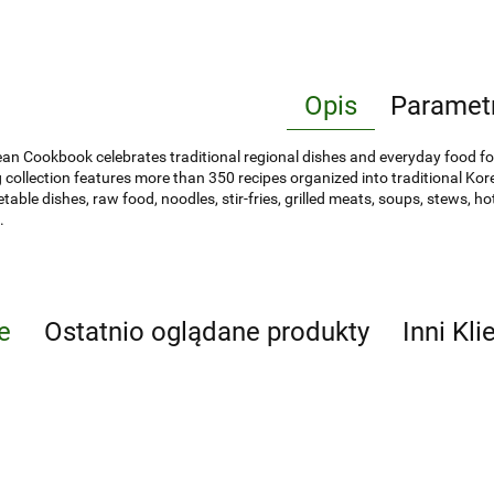
Opis
Paramet
an Cookbook celebrates traditional regional dishes and everyday food fou
 collection features more than 350 recipes organized into traditional Kor
etable dishes, raw food, noodles, stir-fries, grilled meats, soups, stews, h
.
e
Ostatnio oglądane produkty
Inni Kli