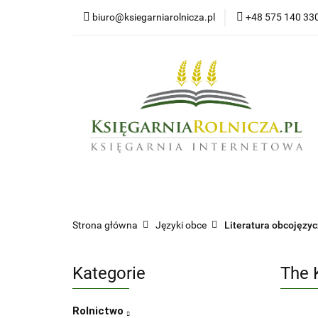
biuro@ksiegarniarolnicza.pl
+48 575 140 33
Nowo
Wszystkie kategorie
Nowoś
Strona główna
Języki obce
Literatura obcojęzy
Kategorie
The 
Rolnictwo