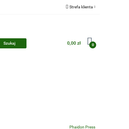
Strefa klienta
Zaloguj się
Zarejestruj się
Dodaj zgłoszenie
0,00 zł
0
Zgody cookies
Phaidon Press