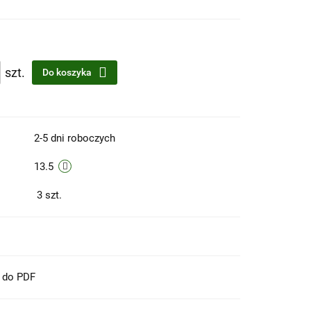
szt.
Do koszyka
2-5 dni roboczych
13.5
3
szt.
t do PDF