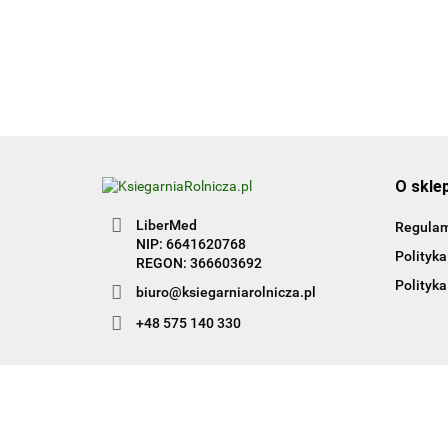
50.00
1
O skle
LiberMed
Regula
NIP: 6641620768
Polityka
REGON: 366603692
Polityka
biuro@ksiegarniarolnicza.pl
+48 575 140 330