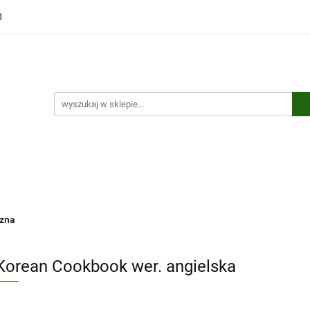
0
ści
Polecamy
Wyprzedaże
Bestsellery
Kontakt
ci
Polecamy
Wyprzedaże
Bestsellery
Kontakt
czna
Korean Cookbook wer. angielska