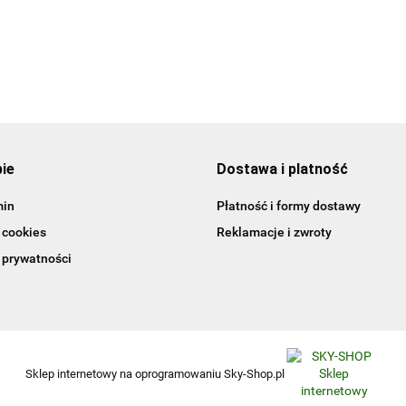
angielska
45.15
pie
Dostawa i platność
min
Płatność i formy dostawy
 cookies
Reklamacje i zwroty
 prywatności
Sklep internetowy na oprogramowaniu Sky-Shop.pl