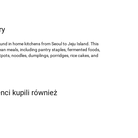
ry
nd in home kitchens from Seoul to Jeju Island. This
ean meals, including pantry staples, fermented foods,
otpots, noodles, dumplings, porridges, rice cakes, and
enci kupili również