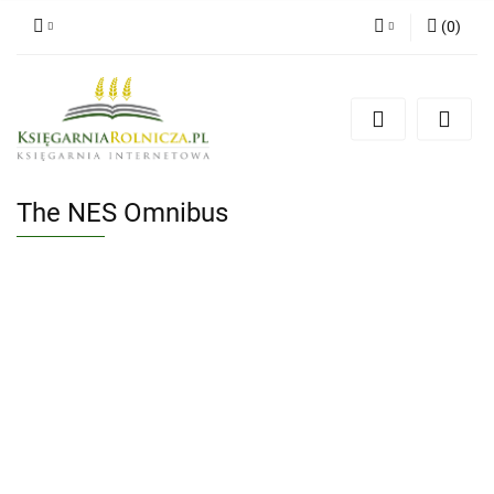
(
0
)
Zaloguj się
Zarejestruj się
Dodaj zgłoszenie
Zgody cookies
The NES Omnibus