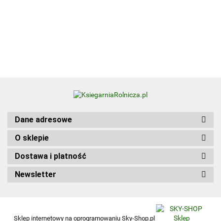
Visual
Zbiór zadań
50.00
Diction
praktycznych
Update
Kwalifikacja
Edition
HGT.12. Część 1
wer.
angiel
Dane adresowe
O sklepie
Dostawa i platność
Newsletter
Sklep internetowy na oprogramowaniu Sky-Shop.pl