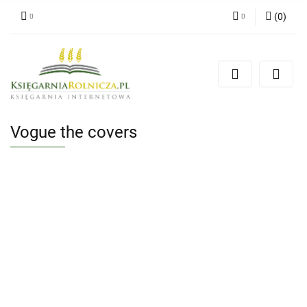
(
0
)
Zaloguj się
Zarejestruj się
Dodaj zgłoszenie
Zgody cookies
Vogue the covers