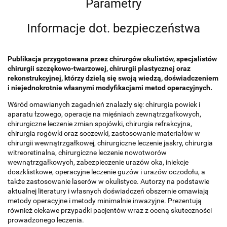
Parametry
Informacje dot. bezpieczeństwa
Publikacja przygotowana przez chirurgów okulistów, specjalistów
chirurgii szczękowo-twarzowej, chirurgii plastycznej oraz
rekonstrukcyjnej, którzy dzielą się swoją wiedzą, doświadczeniem
i niejednokrotnie własnymi modyfikacjami metod operacyjnych.
Wśród omawianych zagadnień znalazły się: chirurgia powiek i
aparatu łzowego, operacje na mięśniach zewnątrzgałkowych,
chirurgiczne leczenie zmian spojówki, chirurgia refrakcyjna,
chirurgia rogówki oraz soczewki, zastosowanie materiałów w
chirurgii wewnątrzgałkowej, chirurgiczne leczenie jaskry, chirurgia
witreoretinalna, chirurgiczne leczenie nowotworów
wewnątrzgałkowych, zabezpieczenie urazów oka, iniekcje
doszklistkowe, operacyjne leczenie guzów i urazów oczodołu, a
także zastosowanie laserów w okulistyce. Autorzy na podstawie
aktualnej literatury i własnych doświadczeń obszernie omawiają
metody operacyjne i metody minimalnie inwazyjne. Prezentują
również ciekawe przypadki pacjentów wraz z oceną skuteczności
prowadzonego leczenia.