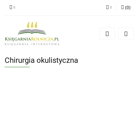
(
0
)
Zaloguj się
Zarejestruj się
Dodaj zgłoszenie
Zgody cookies
Chirurgia okulistyczna