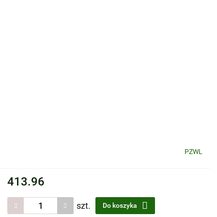
PZWL
413.96
szt.
Do koszyka