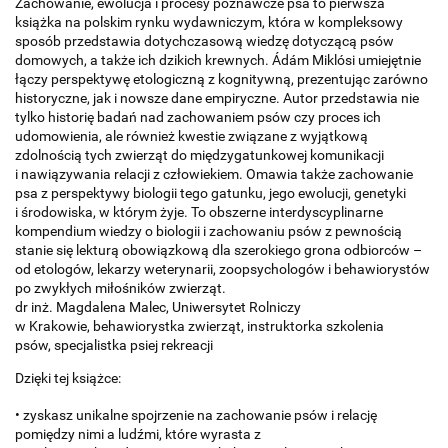
Zachowanie, ewolucja i procesy poznawcze psa to pierwsza
książka na polskim rynku wydawniczym, która w kompleksowy
sposób przedstawia dotychczasową wiedzę dotyczącą psów
domowych, a także ich dzikich krewnych. Ádám Miklósi umiejętnie
łączy perspektywę etologiczną z kognitywną, prezentując zarówno
historyczne, jak i nowsze dane empiryczne. Autor przedstawia nie
tylko historię badań nad zachowaniem psów czy proces ich
udomowienia, ale również kwestie związane z wyjątkową
zdolnością tych zwierząt do międzygatunkowej komunikacji
i nawiązywania relacji z człowiekiem. Omawia także zachowanie
psa z perspektywy biologii tego gatunku, jego ewolucji, genetyki
i środowiska, w którym żyje. To obszerne interdyscyplinarne
kompendium wiedzy o biologii i zachowaniu psów z pewnością
stanie się lekturą obowiązkową dla szerokiego grona odbiorców –
od etologów, lekarzy weterynarii, zoopsychologów i behawiorystów
po zwykłych miłośników zwierząt.
dr inż. Magdalena Malec, Uniwersytet Rolniczy
w Krakowie, behawiorystka zwierząt, instruktorka szkolenia
psów, specjalistka psiej rekreacji
Dzięki tej książce:
• zyskasz unikalne spojrzenie na zachowanie psów i relację
pomiędzy nimi a ludźmi, które wyrasta z