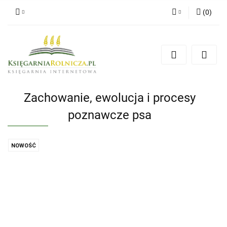
(
0
)
Zaloguj się
Zarejestruj się
Dodaj zgłoszenie
Zgody cookies
Zachowanie, ewolucja i procesy
poznawcze psa
NOWOŚĆ