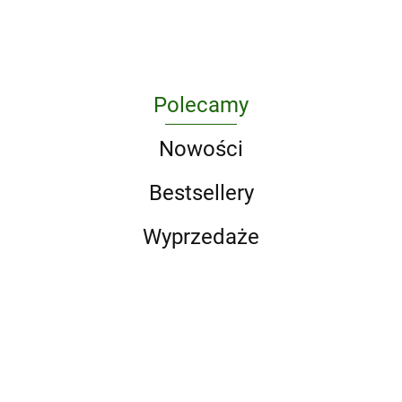
Polecamy
Nowości
Bestsellery
Wyprzedaże
LEGO
Zeszyt