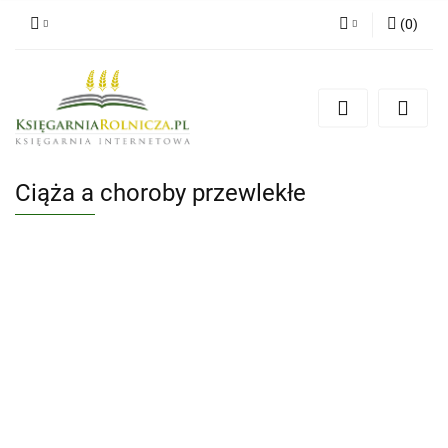
(
0
)
Zaloguj się
Zarejestruj się
Dodaj zgłoszenie
Zgody cookies
Ciąża a choroby przewlekłe