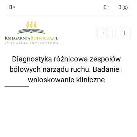
(
0
)
Zaloguj się
Zarejestruj się
Dodaj zgłoszenie
Zgody cookies
Diagnostyka różnicowa zespołów
bólowych narządu ruchu. Badanie i
wnioskowanie kliniczne