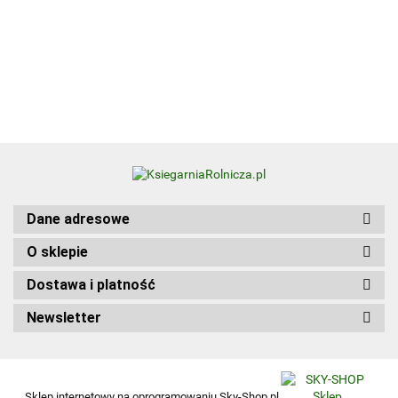
Visual
Zbiór zadań
50.00
Diction
praktycznych
Update
Kwalifikacja
Edition
HGT.12. Część 1
wer.
angiel
Dane adresowe
O sklepie
Dostawa i platność
Newsletter
Sklep internetowy na oprogramowaniu Sky-Shop.pl