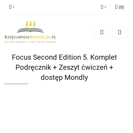
(
0
)
Zaloguj się
Zarejestruj się
Dodaj zgłoszenie
Zgody cookies
Focus Second Edition 5. Komplet
Podręcznik + Zeszyt ćwiczeń +
dostęp Mondly