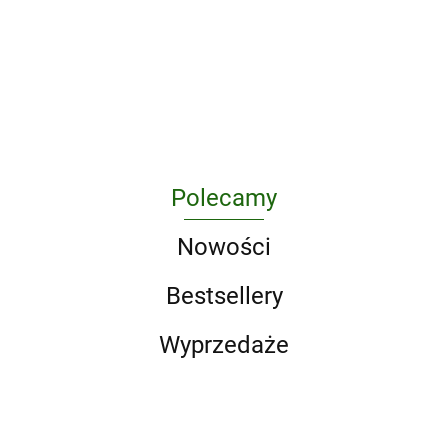
in the 1990s
A Game of Thrones 5-Book
Boxed Set (Song of Ice and
Fire Series). A Game of
295.10
Thrones / A Clash of Kings
/ A Storm of Swords / A F
Polecamy
Nowości
Bestsellery
Wyprzedaże