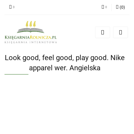
(
0
)
Zaloguj się
Zarejestruj się
Dodaj zgłoszenie
Zgody cookies
Look good, feel good, play good. Nike
apparel wer. Angielska