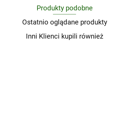
Produkty podobne
Ostatnio oglądane produkty
Inni Klienci kupili również
Abstract
A Ranch
Art. A
Year.
Global
Cowboys
'93 til. A
190.75
204.75
History
of the
Photographic
West
Journey
176.85
Through
Skateboarding