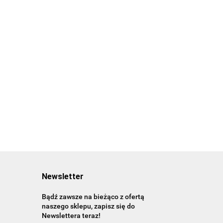
29.99
10.00
20.00
Living in Morocco.
45th Ed. wer.
angielsko-francusko-
90.00
niemiecka
Newsletter
Bądź zawsze na bieżąco z ofertą
naszego sklepu, zapisz się do
Newslettera teraz!