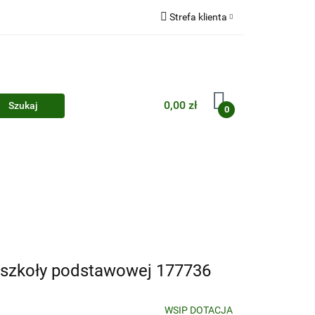
Strefa klienta
Zaloguj się
Zarejestruj się
Dodaj zgłoszenie
0,00 zł
0
Zgody cookies
5 szkoły podstawowej 177736
WSIP DOTACJA