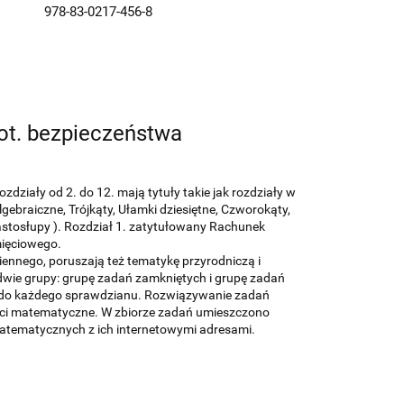
978-83-0217-456-8
ot. bezpieczeństwa
działy od 2. do 12. mają tytuły takie jak rozdziały w
gebraiczne, Trójkąty, Ułamki dziesiętne, Czworokąty,
iastosłupy ). Rozdział 1. zatytułowany Rachunek
ięciowego.
iennego, poruszają też tematykę przyrodniczą i
 dwie grupy: grupę zadań zamkniętych i grupę zadań
y do każdego sprawdzianu. Rozwiązywanie zadań
ości matematyczne. W zbiorze zadań umieszczono
atematycznych z ich internetowymi adresami.