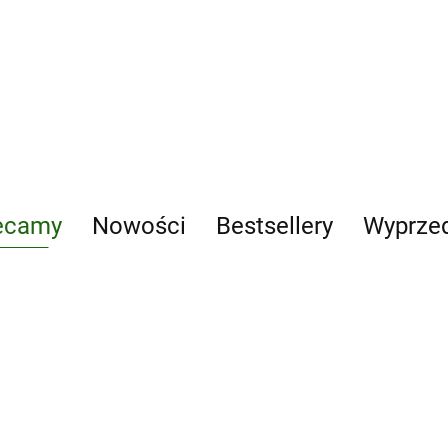
178108
6
His
Geografia Planeta nowa
NEO
NEON zeszyt ćwiczeń dla
kla
klasy 5 szkoły
32.
32.51
po
podstawowej EDYCJA
20
2024-2026
ecamy
Nowości
Bestsellery
Wyprze
Dary naszych
mecum
Andrzej