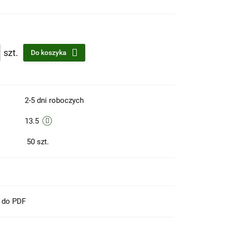
szt.
Do koszyka
2-5 dni roboczych
13.5
50
szt.
t do PDF