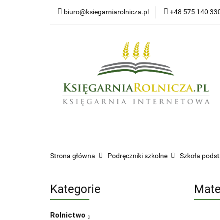
biuro@ksiegarniarolnicza.pl
+48 575 140 33
Nowo
Wszystkie kategorie
Nowoś
Strona główna
Podręczniki szkolne
Szkoła pod
Kategorie
Mate
Rolnictwo