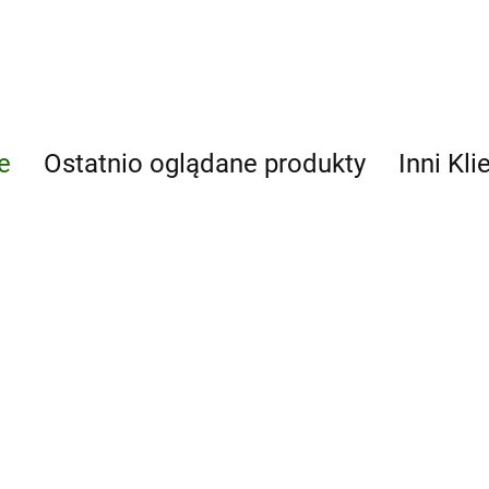
e
Ostatnio oglądane produkty
Inni Kli
Gute
Reise 2
zeszyt
41.51
Historia atlas
ćwiczeń
ia atlas
dla klasy 5-6
sy 5-6
szkoły
37.56
podstawowej
wowej