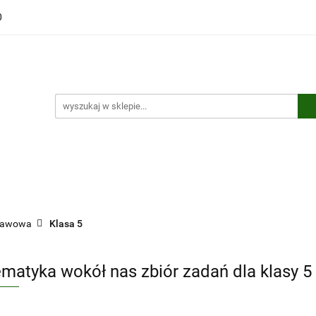
0
ści
Polecamy
Wyprzedaże
Bestsellery
Kontakt
ci
Polecamy
Wyprzedaże
Bestsellery
Kontakt
stawowa
Klasa 5
matyka wokół nas zbiór zadań dla klasy 