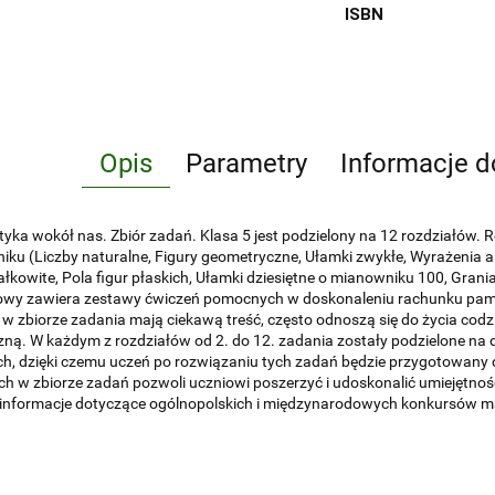
ISBN
Opis
Parametry
Informacje d
ka wokół nas. Zbiór zadań. Klasa 5 jest podzielony na 12 rozdziałów. Roz
iku (Liczby naturalne, Figury geometryczne, Ułamki zwykłe, Wyrażenia al
ałkowite, Pola figur płaskich, Ułamki dziesiętne o mianowniku 100, Gran
owy zawiera zestawy ćwiczeń pomocnych w doskonaleniu rachunku pam
w zbiorze zadania mają ciekawą treść, często odnoszą się do życia codz
zną. W każdym z rozdziałów od 2. do 12. zadania zostały podzielone na
ch, dzięki czemu uczeń po rozwiązaniu tych zadań będzie przygotowan
h w zbiorze zadań pozwoli uczniowi poszerzyć i udoskonalić umiejętn
 informacje dotyczące ogólnopolskich i międzynarodowych konkursów m