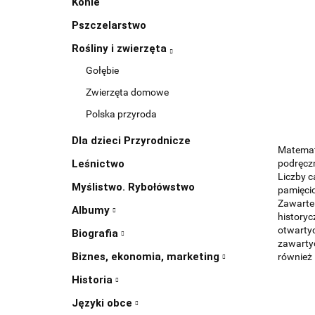
Konie
Pszczelarstwo
Rośliny i zwierzęta
Gołębie
Zwierzęta domowe
Polska przyroda
Dla dzieci Przyrodnicze
Matematy
Leśnictwo
podręczn
Liczby c
Myślistwo. Rybołówstwo
pamięci
Zawarte 
Albumy
historyc
otwarty
Biografia
zawartyc
Biznes, ekonomia, marketing
również
Historia
Języki obce