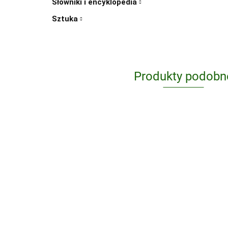
Słowniki i encyklopedia
Sztuka
Produkty podobn
Biologia atlas
Geograf
dla klasy 5-6
dla kla
szkoły
szkoły
39.45
35.49
podstawowej
podsta