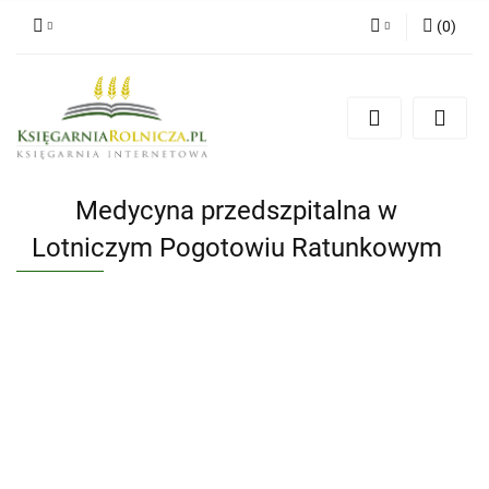
(
0
)
Zaloguj się
Zarejestruj się
Dodaj zgłoszenie
Zgody cookies
Medycyna przedszpitalna w
Lotniczym Pogotowiu Ratunkowym