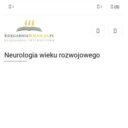
(
0
)
Zaloguj się
Zarejestruj się
Dodaj zgłoszenie
Zgody cookies
Neurologia wieku rozwojowego