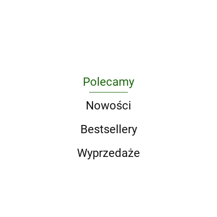
obserwacyjny cech rozwojowych
241.50
dziecka 5-letniego
Polecamy
Nowości
Bestsellery
Wyprzedaże