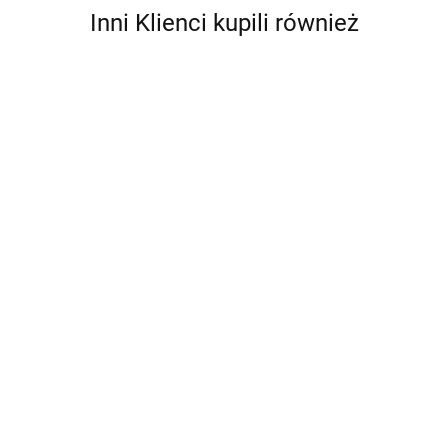
Inni Klienci kupili również
Pakiet
Nasza
Bajka
Pakiet Strefa
228.74
Poziom
przedszkolaka
B
Poziom B
199.74
Pięciolatek
PAKIET Superpakiet W przedszkolu
naturalnie. Poziom B. + Arkusz