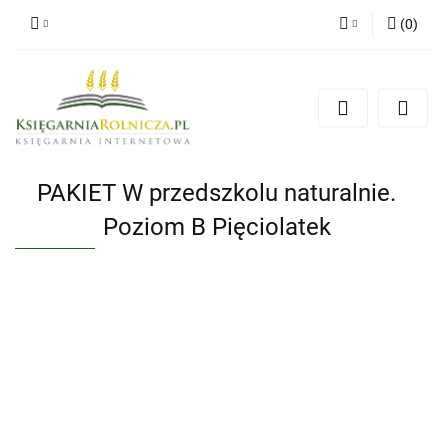
(
0
)
Zaloguj się
Zarejestruj się
Dodaj zgłoszenie
Zgody cookies
PAKIET W przedszkolu naturalnie.
Poziom B Pięciolatek