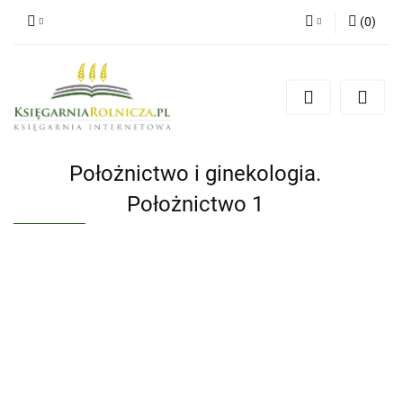
(
0
)
Zaloguj się
Zarejestruj się
Dodaj zgłoszenie
Zgody cookies
Położnictwo i ginekologia.
Położnictwo 1