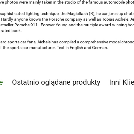
ve photos were mainly taken in the studio of the famous automobile ph
 sophisticated lighting technique, the Magicflash (R), he conjures up shots
. Hardly anyone knows the Porsche company as well as Tobias Aichele. An
estseller Porsche 911 - Forever Young and the multiple award-winning bo
strated book.
hard sports car fans, Aichele has compiled a comprehensive model chron
of the sports car manufacturer. Text in English and German.
e
Ostatnio oglądane produkty
Inni Kli