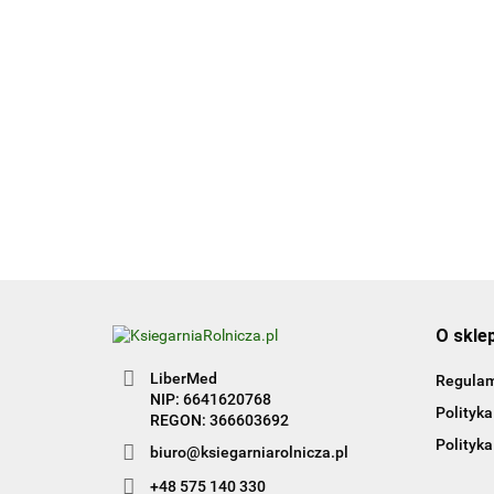
58.00
Zeszyt GASTROnomiczny
Zbiór zadań praktycznych
Kwalifikacja HGT.12. Część
50.00
1
O skle
LiberMed
Regula
NIP: 6641620768
Polityka
REGON: 366603692
Polityka
biuro@ksiegarniarolnicza.pl
+48 575 140 330