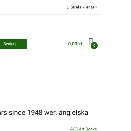
Strefa klienta
Zaloguj się
Zarejestruj się
Dodaj zgłoszenie
0,00 zł
0
Zgody cookies
rs since 1948 wer. angielska
ACC Art Books