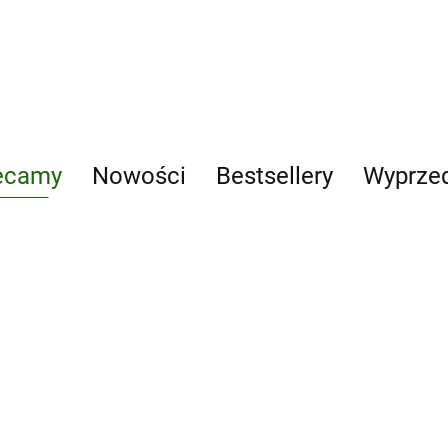
/ A Clash of Kings / A
ecamy
Nowości
Bestsellery
Wyprze
Dary naszych
mecum
Andrzej
lasów
kie
Kruszewicz
Edukacja i
13.00
opowiada o
zabawa