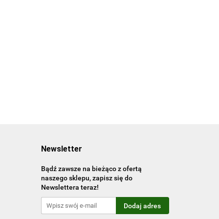
Living in Morocco.
45th Ed. wer.
angielsko-francusko-
90.00
niemiecka
Newsletter
Bądź zawsze na bieżąco z ofertą
naszego sklepu, zapisz się do
Newslettera teraz!