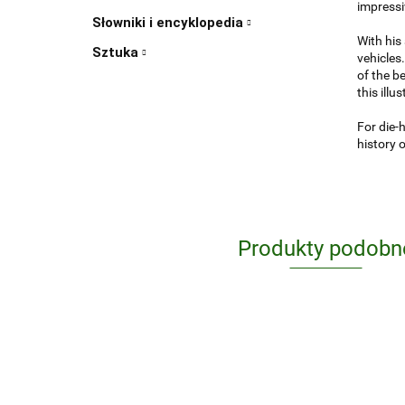
impressi
Słowniki i encyklopedia
With his
Sztuka
vehicles
of the b
this illu
For die-
history 
Produkty podobn