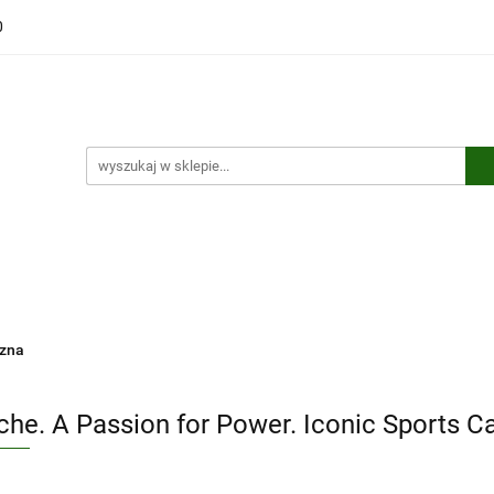
0
ści
Polecamy
Wyprzedaże
Bestsellery
Kontakt
ci
Polecamy
Wyprzedaże
Bestsellery
Kontakt
czna
che. A Passion for Power. Iconic Sports Ca