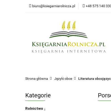
biuro@ksiegarniarolnicza.pl
+48 575 140 33
Nowo
Wszystkie kategorie
Nowoś
Strona główna
Języki obce
Literatura obcojęzy
Kategorie
Pors
Rolnictwo