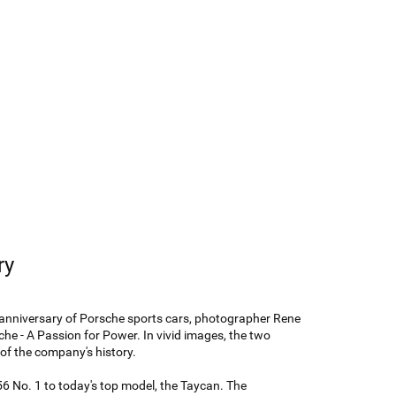
ry
h anniversary of Porsche sports cars, photographer Rene
e - A Passion for Power. In vivid images, the two
of the company's history.
56 No. 1 to today's top model, the Taycan. The