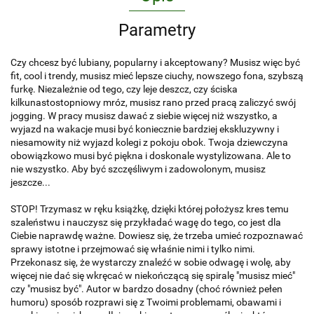
Parametry
Czy chcesz być lubiany, popularny i akceptowany? Musisz więc być
fit, cool i trendy, musisz mieć lepsze ciuchy, nowszego fona, szybszą
furkę. Niezależnie od tego, czy leje deszcz, czy ściska
kilkunastostopniowy mróz, musisz rano przed pracą zaliczyć swój
jogging. W pracy musisz dawać z siebie więcej niż wszystko, a
wyjazd na wakacje musi być koniecznie bardziej ekskluzywny i
niesamowity niż wyjazd kolegi z pokoju obok. Twoja dziewczyna
obowiązkowo musi być piękna i doskonale wystylizowana. Ale to
nie wszystko. Aby być szczęśliwym i zadowolonym, musisz
jeszcze...
STOP! Trzymasz w ręku książkę, dzięki której położysz kres temu
szaleństwu i nauczysz się przykładać wagę do tego, co jest dla
Ciebie naprawdę ważne. Dowiesz się, że trzeba umieć rozpoznawać
sprawy istotne i przejmować się właśnie nimi i tylko nimi.
Przekonasz się, że wystarczy znaleźć w sobie odwagę i wolę, aby
więcej nie dać się wkręcać w niekończącą się spiralę "musisz mieć"
czy "musisz być". Autor w bardzo dosadny (choć również pełen
humoru) sposób rozprawi się z Twoimi problemami, obawami i