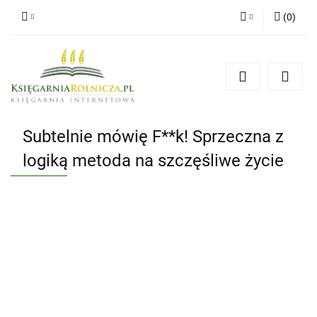
(
0
)
Zaloguj się
Zarejestruj się
Dodaj zgłoszenie
Zgody cookies
Subtelnie mówię F**k! Sprzeczna z
logiką metoda na szczęśliwe życie