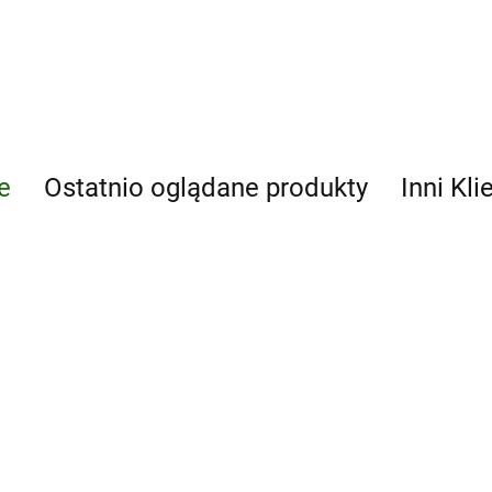
e
Ostatnio oglądane produkty
Inni Kli
Ai Weiwei.
Art, Japanese
Updated
Atlas Maior
Woodblock
Edition
1665 wer.
392.88
Prints
angielska
392.88
296.63