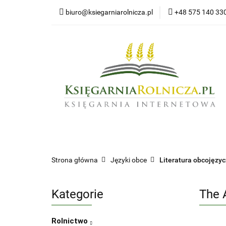
biuro@ksiegarniarolnicza.pl
+48 575 140 33
Nowo
Wszystkie kategorie
Nowoś
Strona główna
Języki obce
Literatura obcojęzy
Kategorie
The 
Rolnictwo