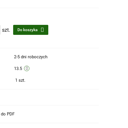
szt.
Do koszyka
2-5 dni roboczych
13.5
1
szt.
t do PDF