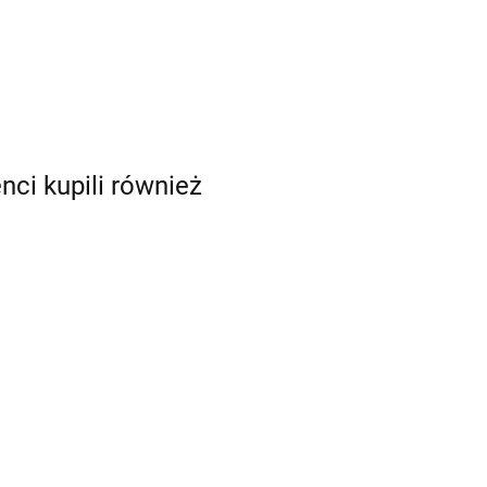
enci kupili również
Audi's
Historic
Fleet
261.63
 of