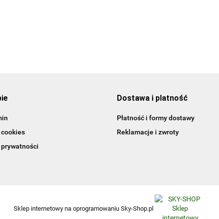
Updated Edition. wer.
109.00
angielska
45.15
pie
Dostawa i platność
min
Płatność i formy dostawy
 cookies
Reklamacje i zwroty
 prywatności
Sklep internetowy na oprogramowaniu Sky-Shop.pl