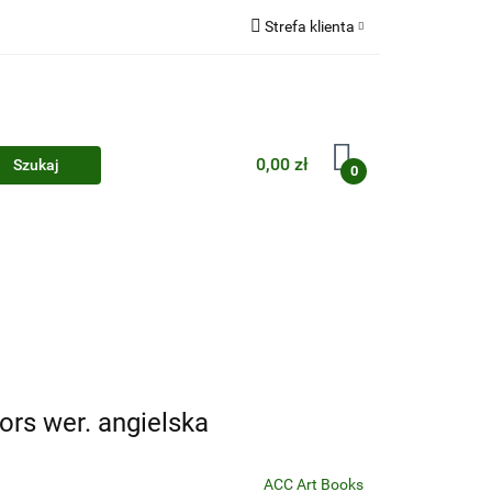
Strefa klienta
Zaloguj się
Zarejestruj się
Dodaj zgłoszenie
0,00 zł
0
Zgody cookies
ors wer. angielska
ACC Art Books