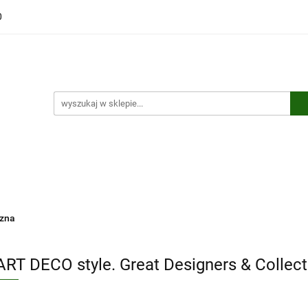
0
ści
Polecamy
Wyprzedaże
Bestsellery
Kontakt
ci
Polecamy
Wyprzedaże
Bestsellery
Kontakt
czna
ART DECO style. Great Designers & Collect