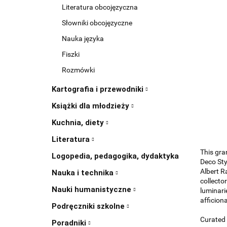
Literatura obcojęzyczna
Słowniki obcojęzyczne
Nauka języka
Fiszki
Rozmówki
Kartografia i przewodniki
Książki dla młodzieży
Kuchnia, diety
Literatura
This gra
Logopedia, pedagogika, dydaktyka
Deco Sty
Albert R
Nauka i technika
collecto
Nauki humanistyczne
luminari
afficion
Podręczniki szkolne
Curated 
Poradniki