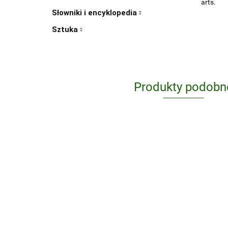
arts.
Słowniki i encyklopedia
Sztuka
Produkty podobn
1000 Design
Classics wer.
angielska