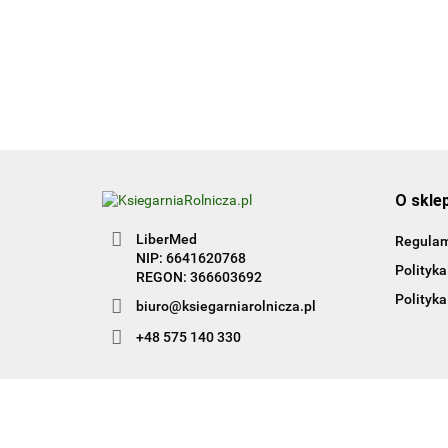
Kwalifikacja HGT.12. Część
50.00
1
O skle
LiberMed
Regula
NIP: 6641620768
Polityka
REGON: 366603692
Polityka
biuro@ksiegarniarolnicza.pl
+48 575 140 330