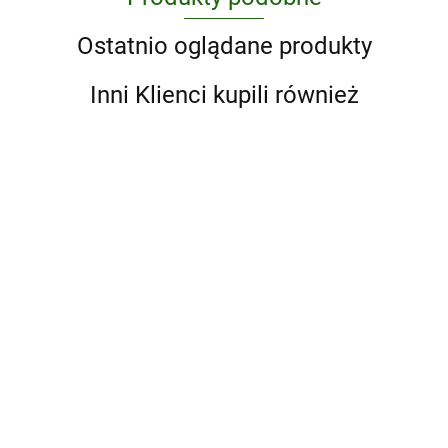
Ostatnio oglądane produkty
Inni Klienci kupili również
Pakiet
Nasza
Bajka
Pakiet Strefa
228.74
Poziom
przedszkolaka
B
Poziom B
199.74
Pięciolatek