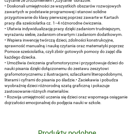
czytanie ze zrozumieniem i „czytanie" obrazów.
• Doskonali umiejętności ze wszystkich obszarów rozwojowych
zawartych w podstawie programowej i stanowi solidne
przygotowanie do klasy pierwszej poprzez zawarte w Kartach
pracy dla sześciolatka cz. 1−4 różnorodne ćwiczenia.
• Ułatwia indywidualizację pracy dzięki zadaniom trudniejszym,
wyrażaniu siebie, zadaniom otwartym i zadaniom dodatkowym.
• Wspiera inwencję twórczą dzieci, zdolności konstrukcyjne,
sprawność manualną i naukę czytania oraz matematyki poprzez
Pomoce sześciolatka, czyli zbiór gotowych pomocy do zajęć dla
każdego dziecka.
• Umożliwia ćwiczenia grafomotoryczne i przygotowuje dzieci do
nauki pisania dzięki dołączonemu do zestawu zeszytowi
grafomotorycznemu z ilustracjami, szlaczkami literopodobnymi,
literami i cyframi do pisania po śladzie.• Zaciekawia i pobudza
wyobraźnię dzieci różnorodną szatą graficzną i pokazuje
zastosowanie różnych materiałów.
• Rozwija umiejętność uczenia się dzieci oraz wspomaga osiąganie
dojrzałości emocjonalnej do podjęcia nauki w szkole.
Produkty podobne