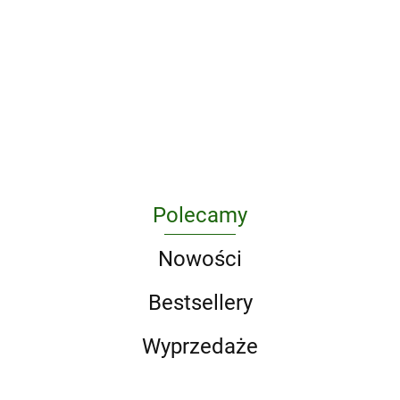
PAKIET Superpakiet W przedszkolu
naturalnie. Poziom B. + Arkusz
obserwacyjny cech rozwojowych
241.50
dziecka 5-letniego
Polecamy
Nowości
Bestsellery
Wyprzedaże