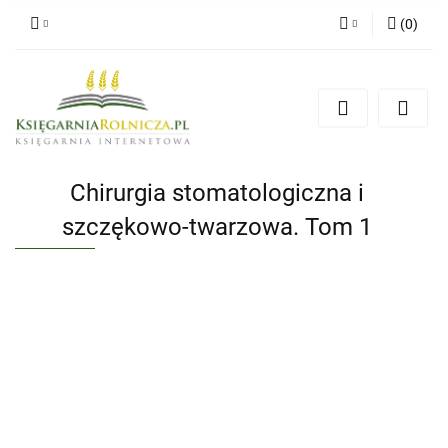
(
0
)
Zaloguj się
Zarejestruj się
Dodaj zgłoszenie
Zgody cookies
Chirurgia stomatologiczna i
szczękowo-twarzowa. Tom 1