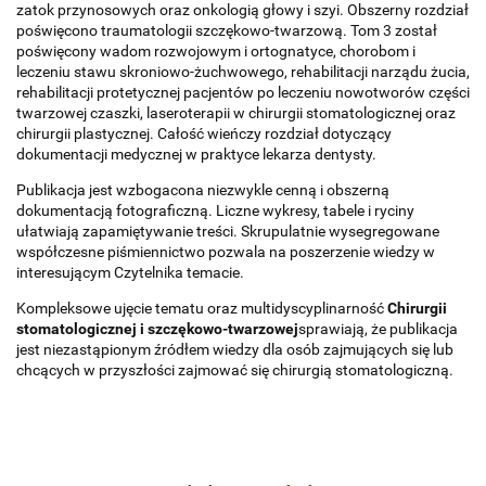
zatok przynosowych oraz onkologią głowy i szyi. Obszerny rozdział
poświęcono traumatologii szczękowo-twarzową. Tom 3 został
poświęcony wadom rozwojowym i ortognatyce, chorobom i
leczeniu stawu skroniowo-żuchwowego, rehabilitacji narządu żucia,
rehabilitacji protetycznej pacjentów po leczeniu nowotworów części
twarzowej czaszki, laseroterapii w chirurgii stomatologicznej oraz
chirurgii plastycznej. Całość wieńczy rozdział dotyczący
dokumentacji medycznej w praktyce lekarza dentysty.
Publikacja jest wzbogacona niezwykle cenną i obszerną
dokumentacją fotograficzną. Liczne wykresy, tabele i ryciny
ułatwiają zapamiętywanie treści. Skrupulatnie wysegregowane
współczesne piśmiennictwo pozwala na poszerzenie wiedzy w
interesującym Czytelnika temacie.
Kompleksowe ujęcie tematu oraz multidyscyplinarność
Chirurgii
stomatologicznej i szczękowo-twarzowej
sprawiają, że publikacja
jest niezastąpionym źródłem wiedzy dla osób zajmujących się lub
chcących w przyszłości zajmować się chirurgią stomatologiczną.