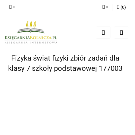
(
0
)
Zaloguj się
Zarejestruj się
Dodaj zgłoszenie
Zgody cookies
Fizyka świat fizyki zbiór zadań dla
klasy 7 szkoły podstawowej 177003