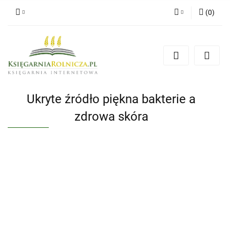
(
0
)
Zaloguj się
Zarejestruj się
Dodaj zgłoszenie
Zgody cookies
Ukryte źródło piękna bakterie a
zdrowa skóra