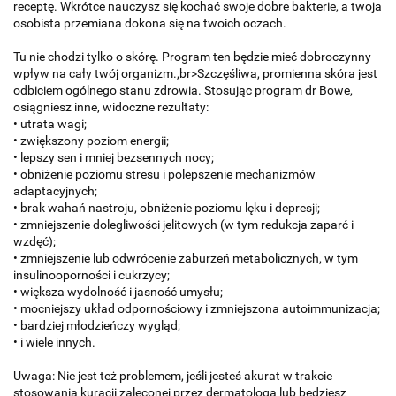
receptę. Wkrótce nauczysz się kochać swoje dobre bakterie, a twoja
osobista przemiana dokona się na twoich oczach.
Tu nie chodzi tylko o skórę. Program ten będzie mieć dobroczynny
wpływ na cały twój organizm.,br>Szczęśliwa, promienna skóra jest
odbiciem ogólnego stanu zdrowia. Stosując program dr Bowe,
osiągniesz inne, widoczne rezultaty:
• utrata wagi;
• zwiększony poziom energii;
• lepszy sen i mniej bezsennych nocy;
• obniżenie poziomu stresu i polepszenie mechanizmów
adaptacyjnych;
• brak wahań nastroju, obniżenie poziomu lęku i depresji;
• zmniejszenie dolegliwości jelitowych (w tym redukcja zaparć i
wzdęć);
• zmniejszenie lub odwrócenie zaburzeń metabolicznych, w tym
insulinooporności i cukrzycy;
• większa wydolność i jasność umysłu;
• mocniejszy układ odpornościowy i zmniejszona autoimmunizacja;
• bardziej młodzieńczy wygląd;
• i wiele innych.
Uwaga: Nie jest też problemem, jeśli jesteś akurat w trakcie
stosowania kuracji zaleconej przez dermatologa lub będziesz