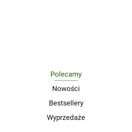
#polish
Podręcznik
beauty
dbania o
Aby głodówkę
32.28
przewodnik
siebie
#niedopodrobienia
łatwą uczynić.
27.61
naturalnego
Odmłodzenie i
23.38
piękna dla
odtrucie we
26.19
Polek
własnym domu
Polecamy
Nowości
Bestsellery
Wyprzedaże