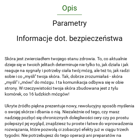
Opis
Parametry
Informacje dot. bezpieczeństwa
Skóra jest zwierciadłem twojego stanu zdrowia. To, co aktualnie
dzieje się w twoich jelitach determinuje nie tylko to, jak działa i jak
reaguje na sygnały i potrzeby ciała twój mózg, ale też to, jak radzi
sobie i co „myśli" twoja skóra. Tak, dobrze zrozumiałaś - skóra
„myśli" i „mówi" do mózgu. I ta komunikacja odbywa się w obie
strony. W rzeczywistości twoja skóra zbudowana jest z tylu
komórek, co 16 ludzkich mózgów!
Ukryte źródło piękna prezentuje nowy, rewolucyjny sposób myślenia
o swojej skórze i dbania o nią. Niezależnie od tego, czy masz
nadzieję pozbyć się chronicznych dolegliwości cery czy po prostu
polepszyć jej wygląd, znajdziesz tu proste i łatwe do wprowadzenia
rozwiązania, które pozwolą ci zobaczyć efekty już w ciągu trzech
tygodni. Nie potrzebujesz do tego operacji ani preparatów na