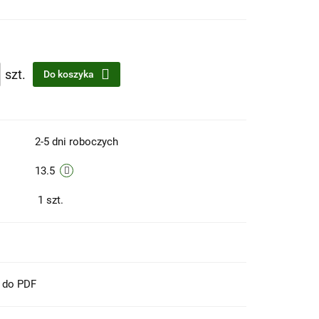
szt.
Do koszyka
2-5 dni roboczych
13.5
1
szt.
t do PDF