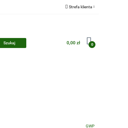
Strefa klienta
Zaloguj się
Zarejestruj się
Dodaj zgłoszenie
0,00 zł
0
Zgody cookies
GWP