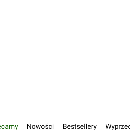
Diagnoza
psychoanalityczna
wyd. 2
163.31
Mot
Bio
psy
162
śro
Leczenie traumy w terapii dialektyczno-
behawioralnej. Protokół DBT z
przedłużoną ekspozycją (DBT PE)
162.66
ecamy
Nowości
Bestsellery
Wyprze