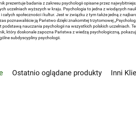
ik prezentuje badania z zakresu psychologii opisane przez najwybitnie
ych uczelniach wyższych w kraju. Psychologia to jedna z wiodących na
ak i całych społeczności i kultur. Jest w związku z tym także jedną z najba
as poznawaliście ją Państwo dzięki znakomitej trzytomowej „Psychologi
st podstawą nauczania psychologii na wszystkich polskich uczelniach. 
ik, który doskonale zapozna Państwa z wiedzą psychologiczną, pokazując
ólne subdyscypliny psychologii.
e
Ostatnio oglądane produkty
Inni Kli