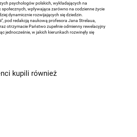
jszych psychologów polskich, wykładających na
uk społecznych, wpływająca zarówno na codzienne życie
rdziej dynamicznie rozwijających się dziedzin.
i", pod redakcją naukową profesora Jana Strelaua,
Teraz otrzymacie Państwo zupełnie odmienny rewelacyjny
 jednocześnie, w jakich kierunkach rozwinęły się
enci kupili również
Psychologia
Psychologia