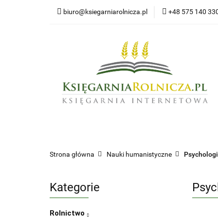
biuro@ksiegarniarolnicza.pl
+48 575 140 33
Nowo
Wszystkie kategorie
Nowoś
Strona główna
Nauki humanistyczne
Psycholog
Kategorie
Psyc
Rolnictwo