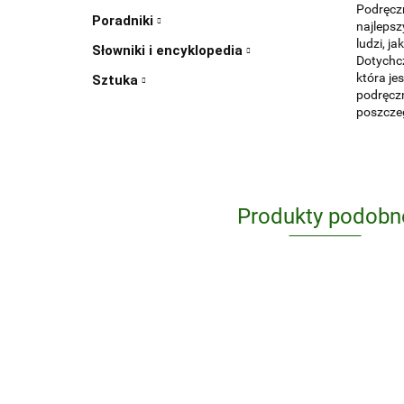
Podręczn
Poradniki
najlepsz
ludzi, j
Słowniki i encyklopedia
Dotychcz
która je
Sztuka
podręczn
poszczeg
Produkty podobn
Biologiczne