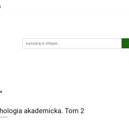
0
ści
Polecamy
Wyprzedaże
Bestsellery
Kontakt
ci
Polecamy
Wyprzedaże
Bestsellery
Kontakt
ia
hologia akademicka. Tom 2